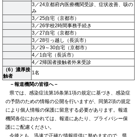
3／24京都府内医療機関受診、症状改善、咳の
み
3／25自宅（京都市）
3／26学校2時間事務手続き
3／27自宅（京都市）
3／28引っ越し（長浜市）
3／29～30自宅（京都市）
4／1自宅（長浜市）
4／2帰国者接触者外来受診
（6）濃厚接
1名
触者
－報道機関の皆様へ－
県では、感染症法第16条第1項の規定に基づき、感染症
の予防のための情報の公開を行いますが、同第2項の規定
により個人情報の保護に留意する必要があります。報道
機関各位におかれては、報道にあたり、プライバシー保
護にご配慮ください。
今後とも、迅速で正確な情報提供に努めますので、県