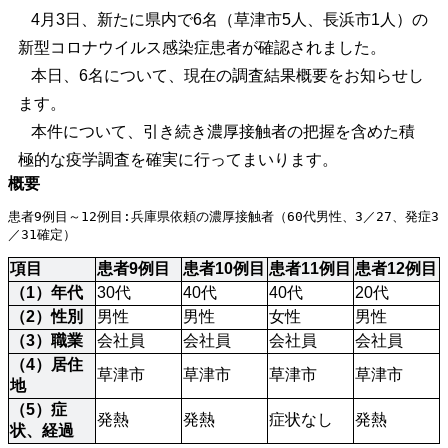
4月3日、
新たに県内で6名（草津市5人、長浜市1人）の
新型コロナウイルス感染症患者が確認されました。
本日、6名について、現在の調査結果概要をお知らせし
ます。
本件について、引き続き濃厚接触者の把握を含めた積
極的な疫学調査を確実に行ってまいります。
概要
患者9例目～12例目:兵庫県依頼の濃厚接触者（60代男性、3／27、発症3
／31確定）
項目
患者9例目
患者10例目
患者11例目
患者12例目
（1）年代
30代
40代
40代
20代
（2）性別
男性
男性
女性
男性
（3）職業
会社員
会社員
会社員
会社員
（4）居住
草津市
草津市
草津市
草津市
地
（5）症
発熱
発熱
症状なし
発熱
状、経過