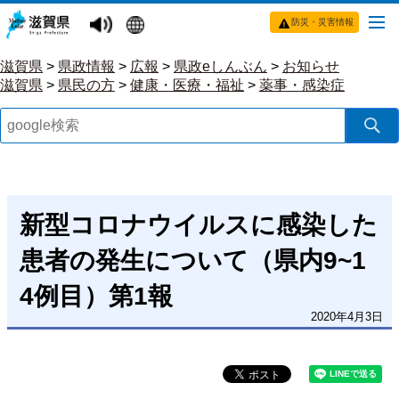
防災・災害情報
滋賀県
>
県政情報
>
広報
>
県政eしんぶん
>
お知らせ
滋賀県
>
県民の方
>
健康・医療・福祉
>
薬事・感染症
新型コロナウイルスに感染した
患者の発生について（県内9~1
4例目）第1報
2020年4月3日