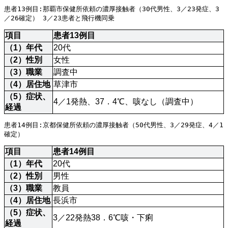
患者13例目:那覇市保健所依頼の濃厚接触者（30代男性、3／23発症、3
／26確定） 3／23患者と飛行機同乗
項目
患者13例目
（1）年代
20代
（2）性別
女性
（3）職業
調査中
（4）居住地
草津市
（5）症状、
4／1発熱、37．4℃、咳なし（調査中）
経過
患者14例目:京都保健所依頼の濃厚接触者（50代男性、3／29発症、4／1
確定）
項目
患者14例目
（1）年代
20代
（2）性別
男性
（3）職業
教員
（4）居住地
長浜市
（5）症状、
3／22発熱38．6℃咳・下痢
経過