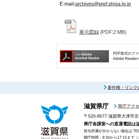
E-mail:
archives@pref.shiga.lg.jp
展示図録
(PDF:2 MB)
PDF形式のファ
Adobe R
著作権・リンク
滋賀県庁
県庁アク
〒520-8577
滋賀県大津市京
県庁各課室への直通電話は
担当所属が分からない場合は TEL 07
開庁時間：8:30から17:15ま