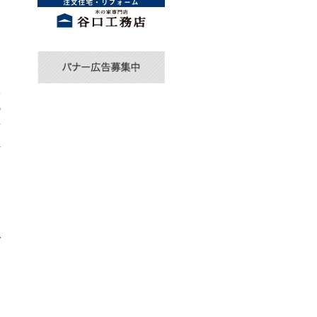
校
の
育
活
中
多
で