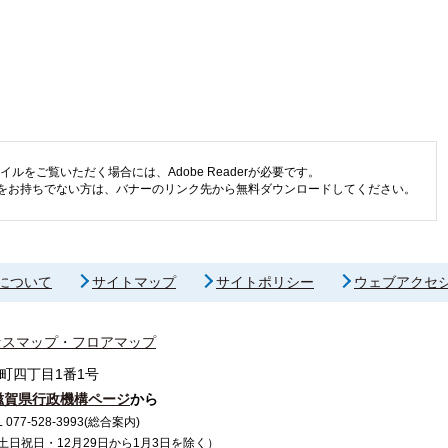
イルをご覧いただく場合には、Adobe Readerが必要です。
eaderをお持ちでない方は、バナーのリンク先から無料ダウンロードしてください。
について
サイトマップ
サイトポリシー
ウェブアクセ
セスマップ・フロアマップ
町四丁目1番1号
滋賀県行政機構ページ
から
7-528-3993(総合案内)
で（土日祝日・12月29日から1月3日を除く）