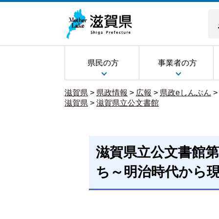
県民の方
事業者の方
滋賀県
>
県政情報
>
広報
>
県政eしんぶん
滋賀県
>
滋賀県立公文書館
滋賀県立公文書館第
ち～明治時代から