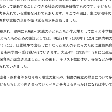
安心して成長することができる社会の実現を目指すものです。子どもた
力を入れている重要な分野でもあります。そこで今回は、主に明治時代
教育や支援の歩みを振り返る展示を企画しました。
公布され、県内にも6歳～10歳の子どもたちが学ぶ場として次々と小学
もたちのための施設としては、明治21年（1888年）12月に県内初
04年）には、日露戦争で出征し亡くなった軍人の子女らのために滋賀県
る湘南学園へ受け継がれていきます。大正4年（1915年）9月には生
保育所が設立されました。その後も、キリスト教団体や、寺院などが
られていきました。
護者・保育者等を取り巻く環境の変化や、制度の確立の歴史について
どもたちとどう向き合っていくべきかを考えるきっかけになれば幸い