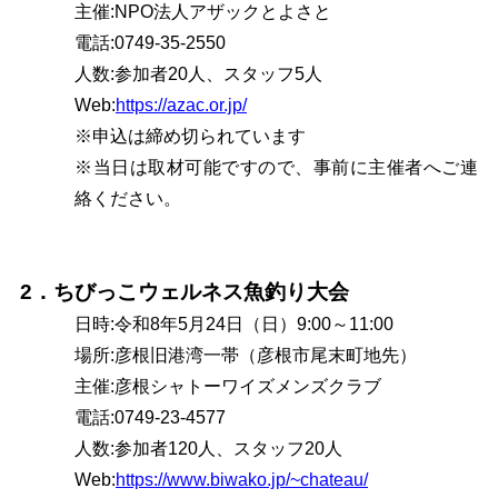
主催:NPO法人アザックとよさと
電話:0749-35-2550
人数:参加者20人、スタッフ5人
Web:
https://azac.or.jp/
※申込は締め切られています
※当日は取材可能ですので、事前に主催者へご連
絡ください。
2．ちびっこウェルネス魚釣り大会
日時:令和8年5月24日（日）9:00～11:00
場所:彦根旧港湾一帯（彦根市尾末町地先）
主催:彦根シャトーワイズメンズクラブ
電話:0749-23-4577
人数:参加者120人、スタッフ20人
Web:
https://www.biwako.jp/~chateau/