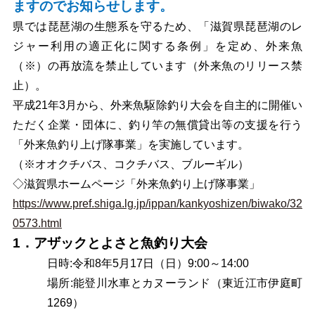
ますのでお知らせします。
県では琵琶湖の生態系を守るため、「滋賀県琵琶湖のレ
ジャー利用の適正化に関する条例」を定め、外来魚
（※）の再放流を禁止しています（外来魚のリリース禁
止）。
平成21年3月から、外来魚駆除釣り大会を自主的に開催い
ただく企業・団体に、釣り竿の無償貸出等の支援を行う
「外来魚釣り上げ隊事業」を実施しています。
（※オオクチバス、コクチバス、ブルーギル）
◇滋賀県ホームページ「外来魚釣り上げ隊事業」
https://www.pref.shiga.lg.jp/ippan/kankyoshizen/biwako/32
0573.html
1．アザックとよさと魚釣り大会
日時:令和8年5月17日（日）9:00～14:00
場所:能登川水車とカヌーランド（東近江市伊庭町
1269）