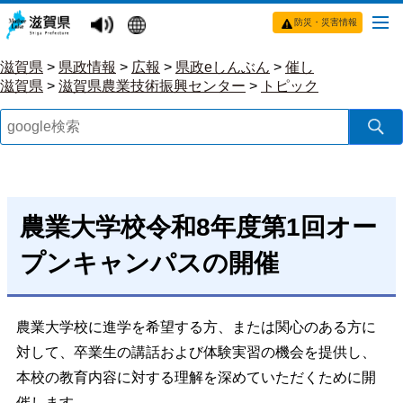
防災・災害情報
滋賀県
>
県政情報
>
広報
>
県政eしんぶん
>
催し
滋賀県
>
滋賀県農業技術振興センター
>
トピック
農業大学校令和8年度第1回オー
プンキャンパスの開催
農業大学校に進学を希望する方、または関心のある方に
対して、卒業生の講話および体験実習の機会を提供し、
本校の教育内容に対する理解を深めていただくために開
催します。