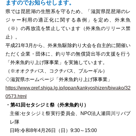
ますのでお知らせします。
県では琵琶湖の生態系を守るため、「滋賀県琵琶湖のレ
ジャー利用の適正化に関する条例」を定め、外来魚
（※）の再放流を禁止しています（外来魚のリリース禁
止）。
平成21年3月から、外来魚駆除釣り大会を自主的に開催い
ただく企業・団体に、釣り竿の無償貸出等の支援を行う
「外来魚釣り上げ隊事業」を実施しています。
（※オオクチバス、コクチバス、ブルーギル）
◇滋賀県ホームページ「外来魚釣り上げ隊事業」
https://www.pref.shiga.lg.jp/ippan/kankyoshizen/biwako/32
0573.html
・
第41回セタシジミ祭（外来魚釣り）
主催:セタシジミ祭実行委員会、NPO法人瀬田川リバプ
レ隊
日時:令和8年4月26日（日）9:30～15:00