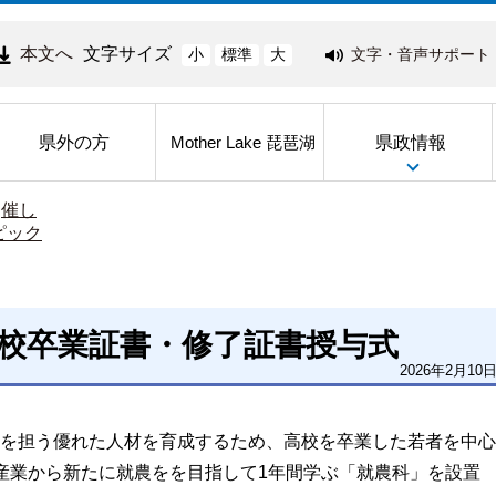
本文へ
文字サイズ
文字・音声サポート
小
標準
大
県外の方
県政情報
Mother Lake 琵琶湖
>
催し
ピック
学校卒業証書・修了証書授与式
2026年2月10
を担う優れた人材を育成するため、高校を卒業した若者を中心
産業から新たに就農をを目指して1年間学ぶ「就農科」を設置