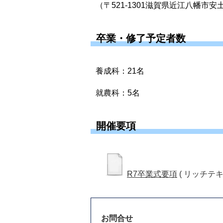
（〒521-1301滋賀県近江八幡市安
卒業・修了予定者数
養成科：21名
就農科：5名
開催要項
R7卒業式要項
( リッチテキ
お問合せ