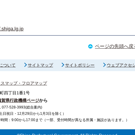
shiga.lg.jp
ページの先頭へ戻
について
サイトマップ
サイトポリシー
ウェブアクセ
セスマップ・フロアマップ
町四丁目1番1号
滋賀県行政機構ページ
から
7-528-3993(総合案内)
で（土日祝日・12月29日から1月3日を除く）
間：9:00から17:00まで（一部、受付時間が異なる所属・施設があります。）