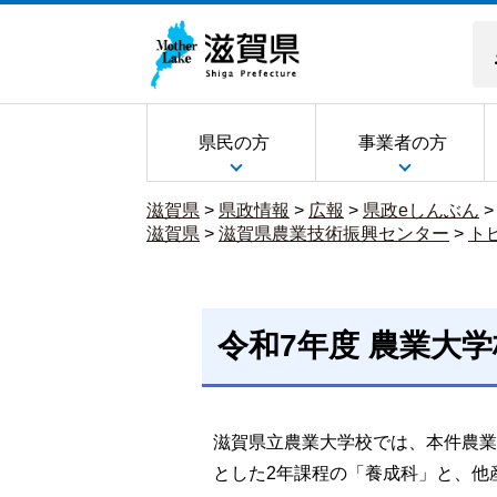
県民の方
事業者の方
滋賀県
>
県政情報
>
広報
>
県政eしんぶん
滋賀県
>
滋賀県農業技術振興センター
>
ト
令和7年度 農業大
滋賀県立農業大学校では、本件農業
とした2年課程の「養成科」と、他