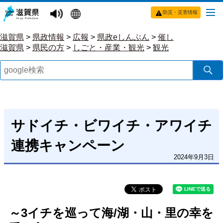
防災・災害情報
滋賀県
>
県政情報
>
広報
>
県政eしんぶん
>
催し
滋賀県
>
県民の方
>
しごと・産業・観光
>
観光
サドイチ・ビワイチ・アワイチ
連携キャンペーン
2024年9月3日
～3イチを巡って海/湖・山・里の幸を