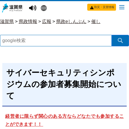
防災・災害情報
滋賀県
>
県政情報
>
広報
>
県政eしんぶん
>
催し
サイバーセキュリティシンポ
ジウムの参加者募集開始につい
て
経営者に限らず関心のある方ならどなたでも参加するこ
とができます！！