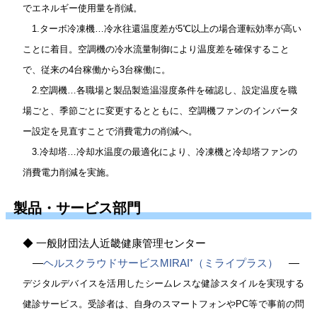
でエネルギー使用量を削減。
1.ターボ冷凍機…冷水往還温度差が5℃以上の場合運転効率が高い
ことに着目。空調機の冷水流量制御により温度差を確保すること
で、従来の4台稼働から3台稼働に。
2.空調機…各職場と製品製造温湿度条件を確認し、設定温度を職
場ごと、季節ごとに変更するとともに、空調機ファンのインバータ
ー設定を見直すことで消費電力の削減へ。
3.冷却塔…冷却水温度の最適化により、冷凍機と冷却塔ファンの
消費電力削減を実施。
製品・サービス部門
◆ 一般財団法人近畿健康管理センター
―
ヘルスクラウドサービスMIRAI
⁺
（
ミライプラス）
―
デジタルデバイスを活用したシームレスな健診スタイルを実現する
健診サービス。受診者は、自身のスマートフォンやPC等で事前の問