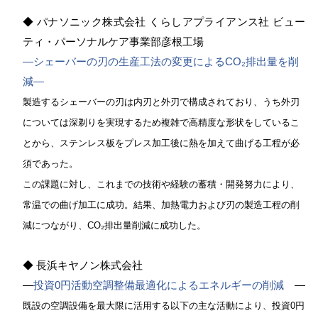
◆ パナソニック株式会社 くらしアプライアンス社 ビュー
ティ・パーソナルケア事業部彦根工場
―シェーバーの刃の生産工法の変更によるCO
₂
排出量を削
減―
製造するシェーバーの刃は内刃と外刃で構成されており、うち外刃
については深剃りを実現するため複雑で高精度な形状をしているこ
とから、ステンレス板をプレス加工後に熱を加えて曲げる工程が必
須であった。
この課題に対し、これまでの技術や経験の蓄積・開発努力により、
常温での曲げ加工に成功。結果、加熱電力および刃の製造工程の削
減につながり、CO
₂
排出量削減に成功した。
◆
長浜キヤノン株式会社
―
投資0円活動空調整備最適化によるエネルギーの削減
―
既設の空調設備を最大限に活用する以下の主な活動により、投資0円