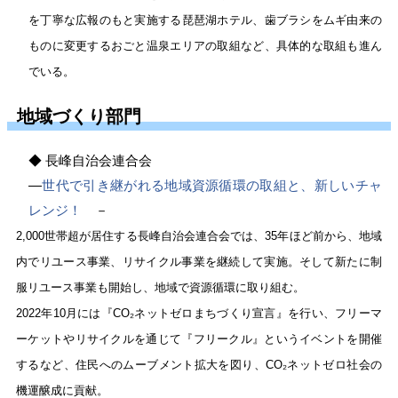
を丁寧な広報のもと実施する琵琶湖ホテル、歯ブラシをムギ由来の
ものに変更するおごと温泉エリアの取組など、具体的な取組も進ん
でいる。
地域づくり部門
◆
長峰自治会連合会
―
世代で引き継がれる地域資源循環の取組と、新しいチャ
レンジ！
－
2,000
世帯超が居住する長峰自治会連合会では、35年ほど前から、地域
内でリユース事業、リサイクル事業を継続して実施。そして新たに制
服リユース事業も開始し、地域で資源循環に取り組む。
2022年10月には『CO
₂
ネットゼロまちづくり宣言』を行い、フリーマ
ーケットやリサイクルを通じて『フリークル』というイベントを開催
するなど、住民へのムーブメント拡大を図り、CO
₂
ネットゼロ社会の
機運醸成に貢献。