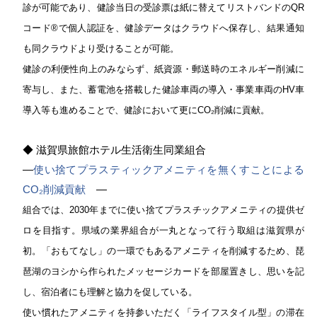
診が可能であり、健診当日の受診票は紙に替えてリストバンドのQR
コード®で個人認証を、健診データはクラウドへ保存し、結果通知
も同クラウドより受けることが可能。
健診の利便性向上のみならず、紙資源・郵送時のエネルギー削減に
寄与し、また、蓄電池を搭載した健診車両の導入・事業車両のHV車
導入等も進めることで、健診において更にCO
₂
削減に貢献。
◆ 滋賀県旅館ホテル生活衛生同業組合
―
使い捨てプラスティックアメニティを無くすことによる
CO
₂
削減貢献
―
組合では、2030年までに使い捨てプラスチックアメニティの提供ゼ
ロを目指す。県域の業界組合が一丸となって行う取組は滋賀県が
初。「おもてなし」の一環でもあるアメニティを削減するため、琵
琶湖のヨシから作られたメッセージカードを部屋置きし、思いを記
し、宿泊者にも理解と協力を促している。
使い慣れたアメニティを持参いただく「ライフスタイル型」の滞在