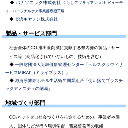
◆
パナソニック株式会社
くらしアプライアンス社 ビューテ
ィ・パーソナルケア事業部彦根工場
◆
長浜キヤノン株式会社
製品・サービス部門
社会全体の
CO
排出量削減に貢献する県内発の製品・サー
2
ビス等（商品化されていないもの、技術を含む）
◆
一般財団法人近畿健康管理センター「ヘルスクラウドサ
ービスMIRAI
⁺
（
ミライプラス
）
」
◆
滋賀県旅館ホテル生活衛生同業組合「使い捨てプラスチ
ックアメニティの削減」
地域づくり部門
CO
ネットゼロ社会づくりを推進するための、事業者や個
2
人、団体などが行う環境学習・普及啓発等の取組