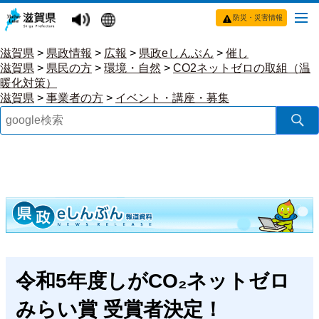
防災・災害情報
滋賀県
>
県政情報
>
広報
>
県政eしんぶん
>
催し
滋賀県
>
県民の方
>
環境・自然
>
CO2ネットゼロの取組（温
暖化対策）
滋賀県
>
事業者の方
>
イベント・講座・募集
令和5年度しがCO₂ネットゼロ
みらい賞 受賞者決定！