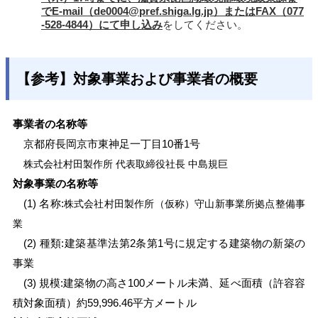
でE-mail（
de0004@pref.shiga.lg.jp
）またはFAX（077
-528-4844）にて申し込み
をしてください。
【参考】対象事業および事業者の概要
事業者の名称等
京都府長岡京市東神足一丁目10番1号
株式会社村田製作所 代表取締役社長 中島規巨
対象事業の名称等
(1) 名称:
株式会社村田製作所（仮称）守山新事業所拠点整備事
業
(2) 種類:建築基準法第2条第1号に規定する建築物の新築の
事業
(3) 規模:建築物の高さ100メートル未満、延べ面積（許容容
積対象面積）約59,996.46平方メートル