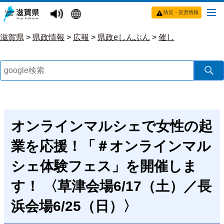
防災・災害情報
滋賀県
>
県政情報
>
広報
>
県政eしんぶん
>
催し
オンラインマルシェで女性の起
業を応援！「＃オンラインマル
シェ体験フェス」を開催しま
す！ 〈草津会場6/17（土）／長
浜会場6/25（日）〉