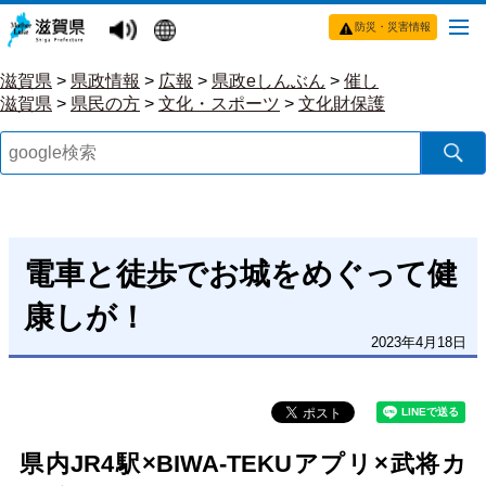
防災・災害情報
滋賀県
>
県政情報
>
広報
>
県政eしんぶん
>
催し
滋賀県
>
県民の方
>
文化・スポーツ
>
文化財保護
電車と徒歩でお城をめぐって健
康しが！
2023年4月18日
県内JR4駅×BIWA-TEKUアプリ×武将カ