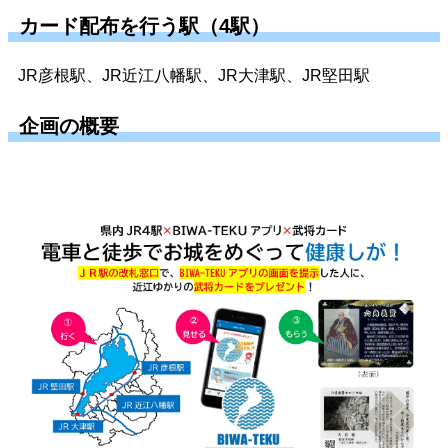
カード配布を行う駅（4駅）
JR
彦根駅、
JR
近江八幡駅、
JR
大津駅、
JR
堅田駅
企画の概要