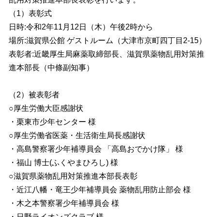
（1）表彰式
日時:令和2年11月12日（木）午後2時から
場所:滋賀県公館 ゲストルーム（大津市京町四丁目2-15）
表彰者:近畿厚生局麻薬取締部長、
滋賀県薬物乱用対策推
進
本部長（中條副知事）
（2）被表彰者
○厚生労働大臣感謝状
・栗東市少年センター
様
○厚生労働省医薬・生活衛生局長感謝状
・
高島警察署少年補導員会
「
高島
おでかけ
隊
」 様
・福山
博士(ふくやまひろし) 様
○滋賀県薬物乱用対策推進本部長表彰
・
近江八幡
・
竜王少年補導員会
薬物乱用防止部会 様
・木之本警察署少年補導員会
様
・日野ライオンズクラブ
様