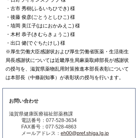
・古市
秀樹(
ふるいち
ひでき) 様
・後藤
俊彦(
ごとう
としひこ) 様
・埴岡
美江子(はにおかみえこ) 様
・木村
恭子(
きむら
きょうこ)
様
・出口
健(でぐちたけし) 様
※厚生労働大臣感謝状および厚生労働省医薬・生活衛生
局長感謝状については近畿厚生局麻薬取締部長が感謝状
の授与を、滋賀県薬物乱用対策推進本部長表彰について
は本部長（中條副知事）が表彰状の授与を行います。
お問い合わせ
滋賀県健康医療福祉部薬務課
電話番号：077-528-3634
FAX番号：077-528-4863
メールアドレス：
eh00@pref.shiga.lg.jp