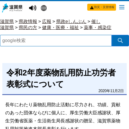
防災・災害情報
滋賀県
>
県政情報
>
広報
>
県政eしんぶん
>
催し
滋賀県
>
県民の方
>
健康・医療・福祉
>
薬事・感染症
令和2年度薬物乱用防止功労者
表彰式について
2020年11月2日
長年にわたり薬物乱用防止活動に尽力され、功績、貢献
のあった団体ならびに個人に、厚生労働大臣感謝状、厚
生労働省医薬・生活衛生局長感謝状の贈呈、滋賀県薬物
乱用対策推進本部長表彰を行います。