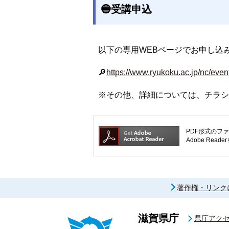
🔵受講申込
以下の専用WEBページでお申し込
🔎
https://www.ryukoku.ac.jp/nc/even
※その他、詳細については、チラシ
PDF形式のファ
Adobe R
著作権・リンク
滋賀県庁
県庁アク