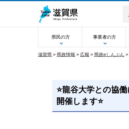
県民の方
事業者の方
滋賀県
>
県政情報
>
広報
>
県政eしんぶん
⭐龍谷大学との協
開催します⭐