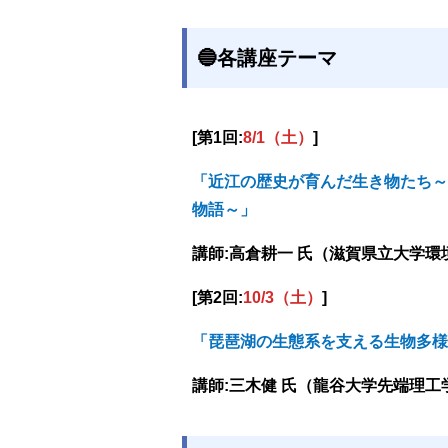
🔵各講座テーマ
[第1回:
8/1（土）
]
「近江の歴史が育んだ生き物たち～
物語～」
講師:高倉耕一 氏（滋賀県立大学環
[第2回:
10/3（土）
]
「琵琶湖の生態系を支える生物多様
講師:三木健 氏（龍谷大学先端理工