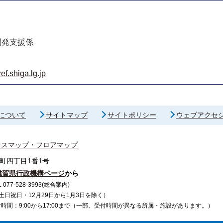
開発支援係
f.shiga.lg.jp
について
サイトマップ
サイトポリシー
ウェブアクセ
セスマップ・フロアマップ
町四丁目1番1号
滋賀県行政機構ページ
から
7-528-3993(総合案内)
で（土日祝日・12月29日から1月3日を除く）
間：9:00から17:00まで（一部、受付時間が異なる所属・施設があります。）