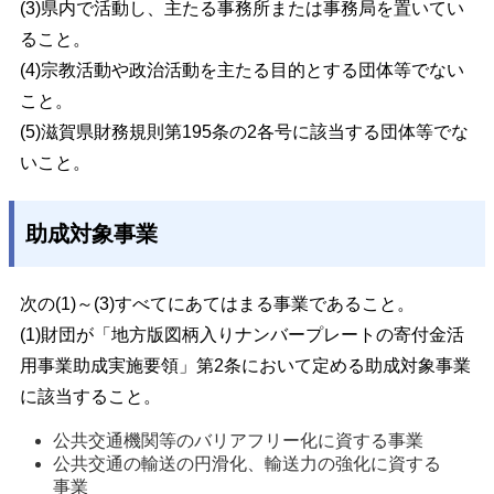
(3
)
県内で活動し、主たる事務所または事務局を置いてい
ること。
(4)
宗教活動や政治活動を主たる目的とする団体等でない
こと。
(5)
滋賀県財務規則第195条の2各号に該当する団体等でな
いこと。
助成対象事業
次の(1)
～(3)すべてにあてはまる事業であること。
(1)
財団が「地方版図柄入りナンバープレートの寄付金活
用事業助成実施要領」第2条において定める助成対象事業
に該当すること。
公共交通機関等のバリアフリー化に資する事業
公共交通の輸送の円滑化、輸送力の強化に資する
事業