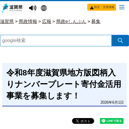
防災・災害情報
滋賀県
>
県政情報
>
広報
>
県政eしんぶん
>
募集
令和8年度滋賀県地方版図柄入
りナンバープレート寄付金活用
事業を募集します！
2026年6月1日