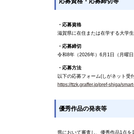
応募資格・応募締切等
・応募資格
滋賀県に在住または在学する大学生
・応募締切
令和8年（2026年）6月1日（月曜
・応募方法
以下の応募フォーム(しがネット受
https://ttzk.graffer.jp/pref-shiga/
優秀作品の発表等
県において審査し、優秀作品1点を