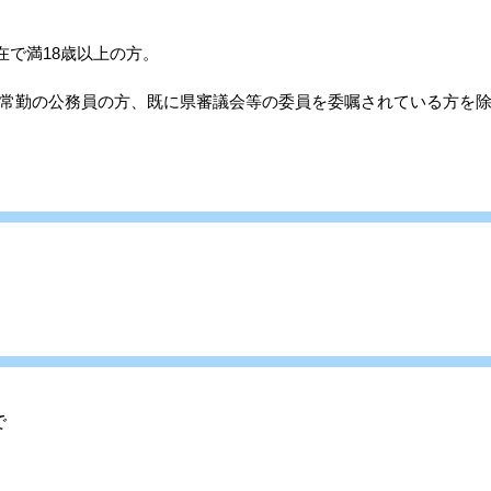
在で満18歳以上の方。
常勤の公務員の方、既に県審議会等の委員を委嘱されている方を
で