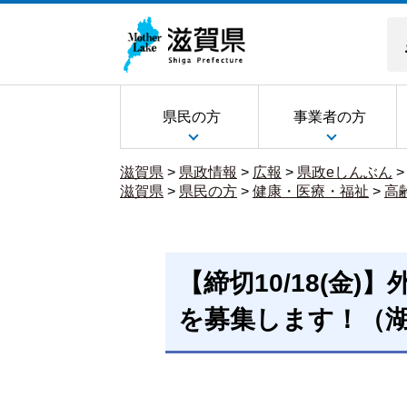
県民の方
事業者の方
滋賀県
>
県政情報
>
広報
>
県政eしんぶん
滋賀県
>
県民の方
>
健康・医療・福祉
>
高
【締切10/18(金
を募集します！（