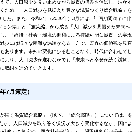
えて、人口減少を食い止めながら滋賀の強みを伸ばし、活かす
くため、「人口減少を見据えた豊かな滋賀づくり総合戦略」を
しました。また、令和2年（2020年）3月には、計画期間満了に伴
ジョン編」と「施策編」から成る「人口減少を見据えた未来へ
し、「経済・社会・環境の調和による持続可能な滋賀」の実現
減少には様々な困難な課題がある一方で、既存の価値観を見直
もあります。未知の変化にひるむことなく、時代に合わせてし
により、人口減少が進むなかでも「未来へと幸せが続く滋賀」
に取組を進めていきます。
年7月策定）
せが続く滋賀総合戦略」（以下、「総合戦略」）については、
したが、人口減少を取り巻く状況が大きく変化するなか、国に
合戦略」の策定や、国立社会保障・人口問題研究所が発表し