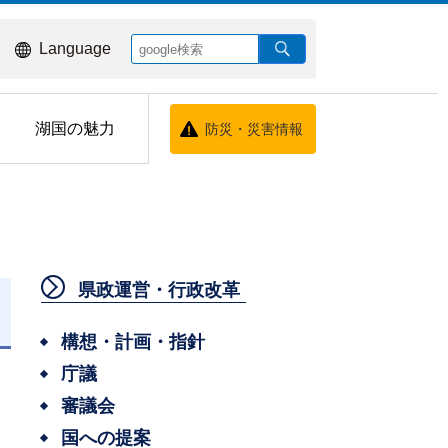
Language
湖国の魅力
防災・災害情報
県政運営・行政改革
構想・計画・指針
庁議
ク
審議会
国への提案