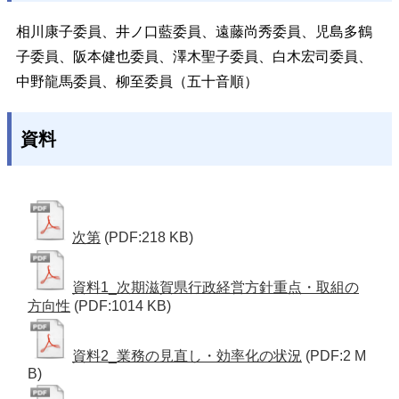
相川康子委員、井ノ口藍委員、遠藤尚秀委員、児島多鶴
子委員、阪本健也委員、澤木聖子委員、白木宏司委員、
中野龍馬委員、柳至委員（五十音順）
資料
次第
(PDF:218 KB)
資料1_次期滋賀県行政経営方針重点・取組の
方向性
(PDF:1014 KB)
資料2_業務の見直し・効率化の状況
(PDF:2 M
B)