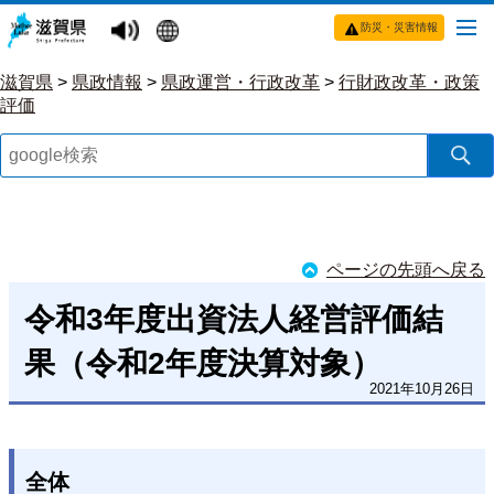
防災・災害情報
滋賀県
>
県政情報
>
県政運営・行政改革
>
行財政改革・政策
評価
ページの先頭へ戻る
令和3年度出資法人経営評価結
果（令和2年度決算対象）
2021年10月26日
全体