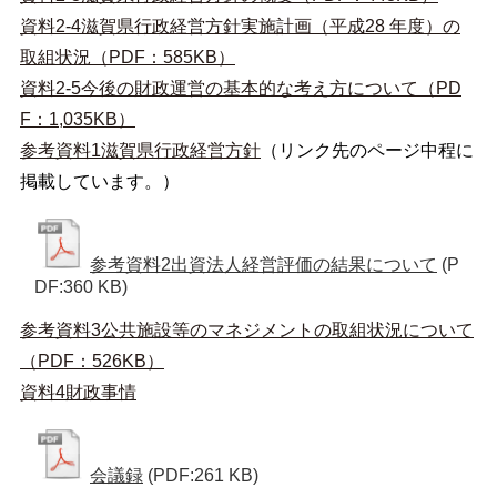
資料2-4滋賀県行政経営方針実施計画（平成28 年度）の
取組状況（PDF：585KB）
資料2-5今後の財政運営の基本的な考え方について（PD
F：1,035KB）
参考資料1滋賀県行政経営方針
（リンク先のページ中程に
掲載しています。）
参考資料2出資法人経営評価の結果について
(P
DF:360 KB)
参考資料3公共施設等のマネジメントの取組状況について
（PDF：526KB）
資料4財政事情
会議録
(PDF:261 KB)