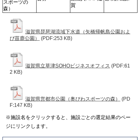
スポーツの
賀
森）
滋賀県琵琶湖流域下水道（矢橋帰帆島公園およ
び苗鹿公園）
(PDF:253 KB)
滋賀県立草津SOHOビジネスオフィス
(PDF:61
2 KB)
滋賀県営都市公園（奥びわスポーツの森）
(PD
F:147 KB)
※施設名をクリックすると、施設ごとの選定結果のペー
ジにリンクします。