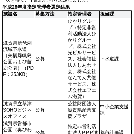
平成28年度指定管理者選定結果
施設名
募集方法
指定管理者
担当課
ひかりグルー
プ（特定非営
利活動法人ひ
かりグルー
滋賀県琵琶湖
プ、株式会社
流域下水道
光ビルサービ
（矢橋帰帆島
公募
ス、社会福祉
下水道課
公園および苗
法人しあわせ
鹿公園）（PD
会、株式会社
F：253KB）
なんてん共働
サービス、株
式会社エフエ
ム滋賀）
滋賀県立草津
公益財団法人
中小企業支援
SOHOビジネ
公募
滋賀県産業支
課
スオフィス
援プラザ
滋賀県営都市
特定非営利活
公園（奥びわ
公募
動法人P.P.P滋
都市計画課