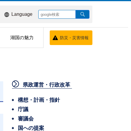
Language
湖国の魅力
防災・災害情報
県政運営・行政改革
日
構想・計画・指針
庁議
審議会
国への提案