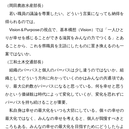
（岡田農政水産部長）
若い職員の議論を尊重したい。どういう言葉になっても納得を
得られるのでは。
Vision＆Purposeの視点で、基本構想（Vision）では「一人ひと
りが幸せを感じることができる滋賀をみんなの力でつくる」とあ
ることから、これを県職員を主語にしたものに置き換えるのも一
案ではないか。
（三和土木交通部長）
組織のパーパスと個人のパーパスは少し違うのではないか。組
織としてどういう方向に向かっていくのかはみんなの共通項であ
り、最大公約数がパーパスになると思っている。何を幸せと思う
かという価値観は時代によって変化していくが、変化を恐れずに
パーパスを持ち続けることが重要。
私自身は幸せの最大化をいつも大切にしている。個々の幸せの
最大化ではなく、みんなの幸せを考えると、個人が我慢すべきと
ころもある。みんなの幸せの最大化を目指すためにどうしたらよ