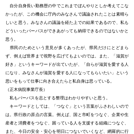
自分自身長い勤務歴の中でこれまでぼんやりとしか考えてこな
かったが、この機会に庁内のみなさんで議論されたことは素晴ら
しいと思う。みなさんの議論を経た上での結果であるので、私も
どういったパーパスができあがっても納得できるのではないかと
思う。
県民のためという意見が多くあったが、県民だけにとどまら
ず、例えば世界まで視野を広げてもよいのでは。また、「滋賀が
好き」というキーワードが出ていたが、「自らが滋賀を愛する人
になり、みなさんが滋賀を愛する人になってもらいたい」という
思いをもって仕事に向き合えたらと私自身は思っている。
（正木病院事業庁長）
私もパーパスを志とする整理はわかりやすいと思う。
キーワードとしては、「つなぐ」という言葉がふさわしいので
は。県行政の原点の言葉。例えば、国と市町をつなぐ、企業や生
産者と消費者をつなぐ、困っている人を支援する組織につなぐ、
また、今日の安全・安心を明日につないでいくなど、網羅的に行