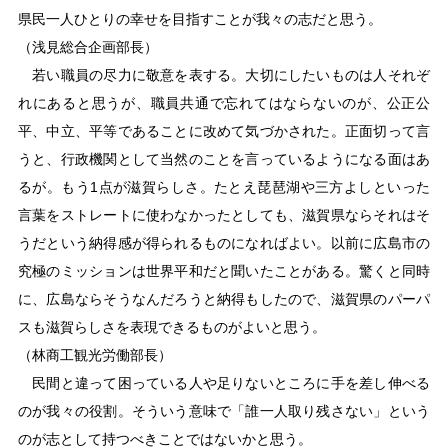
県民一人ひとりの幸せを目指すことが我々の志だと思う。
（浅見総合企画部長）
若い職員の尽力に敬意を表する。大切にしたいものは人それぞ
れにあると思うが、職員共通で忘れてはならないのが、公正公
平、中立、平等であることに改めて気づかされた。正面切って言
うと、行政機関として当然のことを言っているようになる面はあ
るが。もう1点が滋賀らしさ。たとえ琵琶湖や三方よしといった
言葉をストレートに使わなかったとしても、滋賀県ならそれはそ
うだという納得感が得られるものになればよい。以前に広島市の
究極のミッションは世界平和だと聞いたことがある。驚くと同時
に、広島ならそうなんだろうと納得もしたので、滋賀県のパーパ
スも滋賀らしさを表現できるものがよいと思う。
（林商工観光労働部長）
民間と違って困っている人や足りないところに手を差し伸べる
のが我々の役割。そういう意味で「誰一人取り残さない」という
のが志として持つべきことではないかと思う。