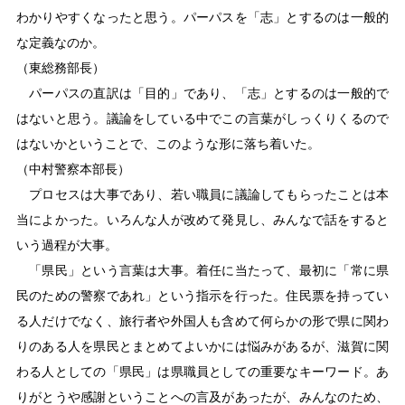
わかりやすくなったと思う。パーパスを「志」とするのは一般的
な定義なのか。
（東総務部長）
パーパスの直訳は「目的」であり、「志」とするのは一般的で
はないと思う。議論をしている中でこの言葉がしっくりくるので
はないかということで、このような形に落ち着いた。
（中村警察本部長）
プロセスは大事であり、若い職員に議論してもらったことは本
当によかった。いろんな人が改めて発見し、みんなで話をすると
いう過程が大事。
「県民」という言葉は大事。着任に当たって、最初に「常に県
民のための警察であれ」という指示を行った。住民票を持ってい
る人だけでなく、旅行者や外国人も含めて何らかの形で県に関わ
りのある人を県民とまとめてよいかには悩みがあるが、滋賀に関
わる人としての「県民」は県職員としての重要なキーワード。あ
りがとうや感謝ということへの言及があったが、みんなのため、