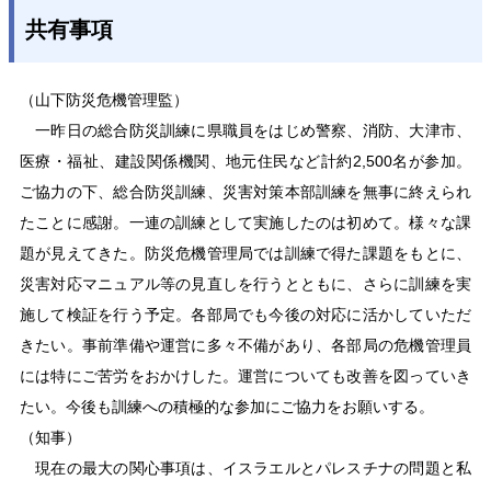
共有事項
（山下防災危機管理監）
一昨日の総合防災訓練に県職員をはじめ警察、消防、大津市、
医療・福祉、建設関係機関、地元住民など計約2,500名が参加。
ご協力の下、総合防災訓練、災害対策本部訓練を無事に終えられ
たことに感謝。一連の訓練として実施したのは初めて。様々な課
題が見えてきた。防災危機管理局では訓練で得た課題をもとに、
災害対応マニュアル等の見直しを行うとともに、さらに訓練を実
施して検証を行う予定。各部局でも今後の対応に活かしていただ
きたい。事前準備や運営に多々不備があり、各部局の危機管理員
には特にご苦労をおかけした。運営についても改善を図っていき
たい。今後も訓練への積極的な参加にご協力をお願いする。
（知事）
現在の最大の関心事項は、イスラエルとパレスチナの問題と私