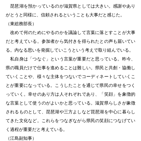
琵琶湖を預かっているのが滋賀県としては大きい。感謝やあり
がとうと同様に、信頼されるということも大事だと感じた。
（東総務部長）
改めて何のためにやるのかを議論して言葉に落とすことが大事
だと考えている。参加者から気付きを得られたとの声も届いてい
る。内なる思いを発掘していこうという考えで取り組んでいる。
私自身は「つなぐ」という言葉が重要だと思っている。昨今、
県の職員だけで仕事を進めることは難しい。県民と共創・協働し
ていくことや、様々な主体をつないでコーディネートしていくこ
とが重要になっている。こうしたことを通じて県民の幸せをつく
っていく。幸せのあり方は人それぞれであり、「笑顔」を象徴的
な言葉として使うのがよいかと思っている。滋賀県らしさが象徴
されるものとして、琵琶湖や三方よしなど琵琶湖を中心に暮らし
てきた文化など。これらをつなぎながら県民の笑顔につなげてい
く過程が重要だと考えている。
（江島副知事）