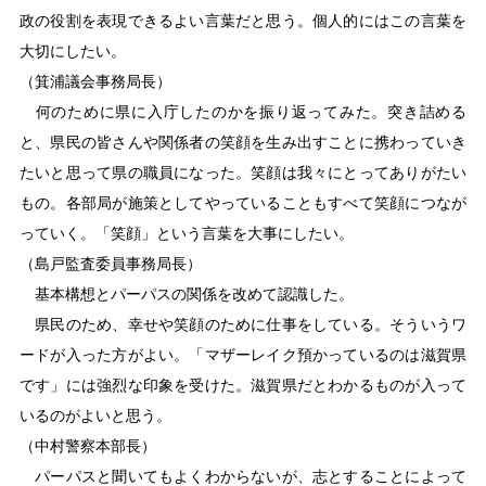
政の役割を表現できるよい言葉だと思う。個人的にはこの言葉を
大切にしたい。
（箕浦議会事務局長）
何のために県に入庁したのかを振り返ってみた。突き詰める
と、県民の皆さんや関係者の笑顔を生み出すことに携わっていき
たいと思って県の職員になった。笑顔は我々にとってありがたい
もの。各部局が施策としてやっていることもすべて笑顔につなが
っていく。「笑顔」という言葉を大事にしたい。
（島戸監査委員事務局長）
基本構想とパーパスの関係を改めて認識した。
県民のため、幸せや笑顔のために仕事をしている。そういうワ
ードが入った方がよい。「マザーレイク預かっているのは滋賀県
です」には強烈な印象を受けた。滋賀県だとわかるものが入って
いるのがよいと思う。
（中村警察本部長）
パーパスと聞いてもよくわからないが、志とすることによって