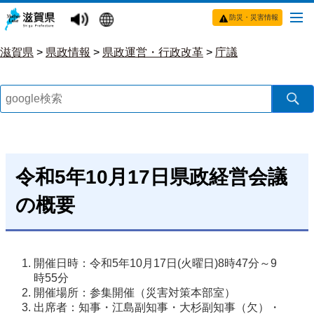
防災・災害情報
滋賀県
>
県政情報
>
県政運営・行政改革
>
庁議
令和5年10月17日県政経営会議
の概要
開催日時：令和5年10月17日(火曜日)8時47分～9
時55分
開催場所：参集開催（災害対策本部室）
出席者：知事・江島副知事・大杉副知事（欠）・