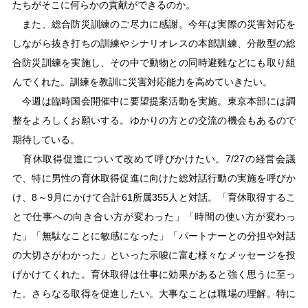
たちがそこに何らかの貢献ができるのか。
また、総合防災訓練のご尽力に感謝。今年は実際の災害対応を
しながら抜き打ちの訓練やシナリオレスの本部訓練、分散型の総
合防災訓練を実施し、その中で動物との同時避難などにも取り組
んでくれた。訓練を教訓に災害対応能力を高めていきたい。
今週は臨時国会開催中に要望提案活動を実施。東京本部には調
整をよろしくお願いする。ゆかりの方との交流の機会もあるので
期待している。
育休取得促進について改めて呼びかけたい。7/27の経営会議
で、特に男性の育休取得促進に向けた総対話行動の実施を呼びか
け、8～9月にかけて合計61所属355人と対話。「育休取得するこ
とで仕事への向き合い方が変わった」「時間の使い方が変わっ
た」「無駄なことに敏感になった」「パートナーとの分担や対話
の大切さがわかった」といった示唆に富む様々なメッセージを投
げかけてくれた。育休取得は仕事に効果があると強く思うに至っ
た。さらなる取得を促進したい。大事なことは職場の理解。特に