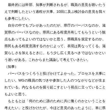
最終的には幹部、知事が判断されるが、職員の意見を聴いたう
えで判断したという過程が大事。10回に及ぶ検討会の意見を我々
も参考にしたい。
自分の中でもブレがあったのだが、県庁のパーパスなのか、滋
賀県のパーパスなのか。県民にある程度共有してもらうという観
点もあってもよいのではないかと思う。県職員を規定するのか、
県民もある程度意識するのかによって、表現は異なってくる。滋
賀らしさを加えるときに、もう少し広く見るべきではないかとい
う迷いがある。これからまた議論して考えていきたい。
（知事）
パーパスをつくろうと投げかけてよかった。プロセスを大事に
したい。WGの職員の気づきや参加した人のつながりなどが生ま
れている。内なるものを掘り起こすという視点に立っていること
もよいと思う。
もともとは「何のために誰のために共に働くのかということを
考えたい」と投げかけたが、今ほど意見のあったように、単に県