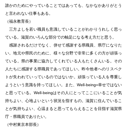
誰かのためにやっていることではあっても、なかなかありがとう
と言われない仕事もある。
（福永教育長）
三方よしを若い職員も意識していることがわかりうれしく思っ
ている。滋賀のいろんな部分での軸足になる考え方だと思う。
感謝されるだけでなく、併せて感謝する県職員、県庁になりた
い。地元や県民のために、様々な分野で非常に多くの方が頑張っ
ている。県の事業に協力してくれている人もたくさんいる。その
人たちに感謝する県職員であってほしい。昨今他者へのリスペク
トが失われていっているのではないか。頑張っている人を尊重し
ようという意識を持ってほしい。また、Well-being=幸せではない
と思っている。Well-beingはその人にとってここにいることが気
持ちよい、心地よいという状況を指すもの。滋賀に住んでいるこ
とが気持ちよい、心温まると思ってもらえることを目指す滋賀県
庁・県職員でありたい。
（中村東京本部長）