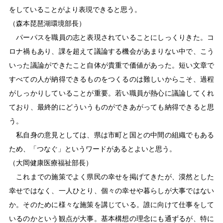
をしていることがより表現できると思う。
（森本琵琶湖環境部長）
パーパスを職員の志と表現されていることにしっくりきた。コ
ロナ禍もあり、課を超えて議論する機会があまりない中で、こう
いった議論ができたこと自体が貴重で価値があった。短い文章で
すべての人が納得できるものをつくるのは難しいからこそ、過程
がしっかりしていることが重要。若い職員が熱心に議論してくれ
ており、最終的にどういうものができあがっても納得できると思
う。
私自身の意見としては、県は市町と国との中間の組織でもある
ため、「つなぐ」というワードがあるとよいと思う。
（大岡健康医療福祉部長）
これまでの施策でよく県民の幸せを掲げてきたが、漠然とした
幸せではなく、一人ひとり、個々の幸せや暮らしが大事ではない
か。そのために様々な施策を講じている。誰に向けて仕事をして
いるのかという観点が大事。基本構想の理念にも通ずるが、特に