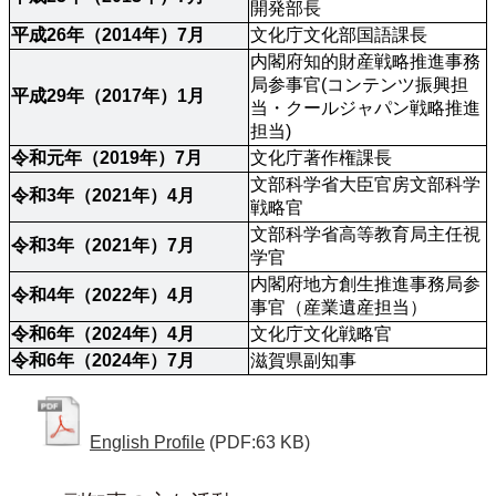
開発部長
平成26年（2014年）7月
文化庁文化部国語課長
内閣府知的財産戦略推進事務
局参事官(コンテンツ振興担
平成29年（2017年）1月
当・クールジャパン戦略推進
担当)
令和元年（2019年）7月
文化庁著作権課長
文部科学省大臣官房文部科学
令和3年（2021年）4月
戦略官
文部科学省高等教育局主任視
令和3年（2021年）7月
学官
内閣府地方創生推進事務局参
令和4年（2022年）4月
事官（産業遺産担当）
令和6年（2024年）4月
文化庁文化戦略官
令和6年（2024年）7月
滋賀県副知事
English Profile
(PDF:63 KB)