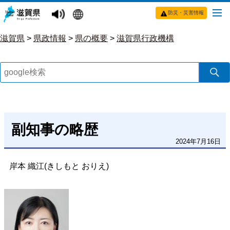
防災・災害情報
滋賀県
>
県政情報
>
県の概要
>
滋賀県行政機構
副知事の略歴
2024年7月16日
岸本 織江(きしもと おりえ)