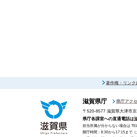
著作権・リンク
滋賀県庁
県庁アク
〒520-8577
滋賀県大津市京
県庁各課室への直通電話は
担当所属が分からない場合は TEL 07
開庁時間：8:30から17:15ま