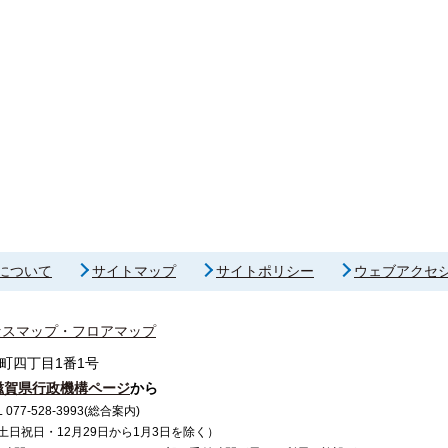
について
サイトマップ
サイトポリシー
ウェブアクセ
セスマップ・フロアマップ
町四丁目1番1号
滋賀県行政機構ページ
から
7-528-3993(総合案内)
で（土日祝日・12月29日から1月3日を除く）