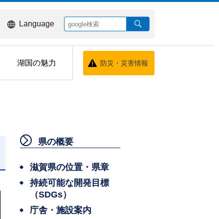
Language
湖国の魅力
防災・災害情報
県の概要
日
滋賀県の位置・県章
持続可能な開発目標
（SDGs）
庁舎・施設案内