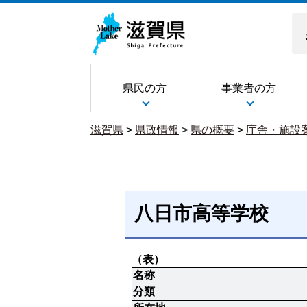
県民の方
事業者の方
滋賀県
>
県政情報
>
県の概要
>
庁舎・施設
八日市高等学校
（表）
名称
分類