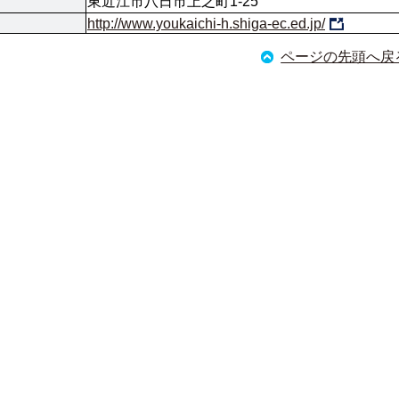
東近江市八日市上之町1-25
http://www.youkaichi-h.shiga-ec.ed.jp/
ページの先頭へ戻