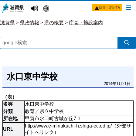
防災・災害情報
滋賀県
>
県政情報
>
県の概要
>
庁舎・施設案内
水口東中学校
2014年1月21日
（表）
名称
水口東中学校
分類
教育／県立中学校
所在地
甲賀市水口町古城が丘7-1
http://www.e-minakuchi-h.shiga-ec.ed.jp/（外部サ
URL
イトへリンク）