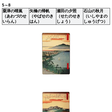
5～8
粟津の晴嵐
矢橋の帰帆
瀬田の夕照
石山の秋月
（あわづのせ
（やばせのき
（せたのせき
（いしやまの
いらん）
はん）
しょう）
しゅうげつ）