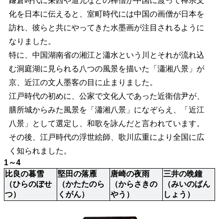
鎌倉時代に栄西や道元などの禅僧が中国に渡って禅宗文
化を日本に伝えると、室町時代には中国の画僧が日本を
訪れ、彼らと共にやってきた水墨画が注目されるように
なりました。
特に、中国湖南省の湘江と瀟水という川とそれが流れ込
む洞庭湖に見られる八つの風景を描いた「瀟湘八景」が
京、近江の文人墨客の目に止まりました。
江戸時代の初めに、公家で文化人であった近衛信尹が、
膳所城からみた風景を「瀟湘八景」になぞらえ、「近江
八景」として選定し、和歌を詠んだと言われています。
その後、江戸時代の浮世絵師、歌川広重により全国に広
く知られました。
1～4
比良の暮雪
堅田の落雁
唐崎の夜雨
三井の晩鐘
（ひらのぼせ
（かたたのら
（からさきの
（みいのばん
つ）
くがん）
やう）
しょう）