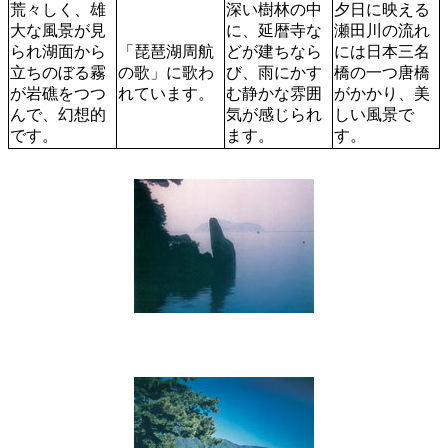
荒々しく、雄
深い樹林の中
夕日に映える
大な風景が見
に、延暦寺な
瀬田川の流れ
られ湖面から
「琵琶湖周航
どが建ちなら
には日本三名
立ちのぼる霧
の歌」に歌わ
び、雨にかす
橋の一つ唐橋
が岩礁をつつ
れています。
む静かな雰囲
がかかり、美
んで、幻想的
気が感じられ
しい風景で
です。
ます。
す。