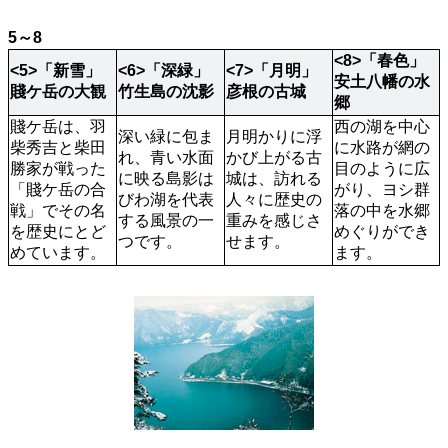
5～8
<8>「春色」 
<5>「新雪」
<6>「深緑」 
<7>「月明」 
安土八幡の水
賤ケ岳の大観
竹生島の沈影
彦根の古城
郷
賤ケ岳は、羽
西の湖を中心
深い緑に包ま
月明かりに浮
柴秀吉と柴田
に水路が網の
れ、青い水面
かび上がる古
勝家が戦った
目のように広
に映る島影は
城は、訪れる
「賤ケ岳の合
がり、ヨシ群
びわ湖を代表
人々に歴史の
戦」でその名
落の中を水郷
する風景の一
重みを感じさ
を歴史にとど
めぐりができ
つです。
せます。
めています。
ます。