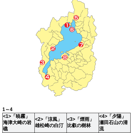
1～4
<1>「暁霧」
<4>「夕陽」
<2>「涼風」
<3>「煙雨」
海津大崎の岩
瀬田石山の清
雄松崎の白汀
比叡の樹林
礁
流