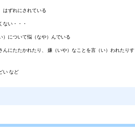
）はずれにされている
くない・・・
い）について悩（なや）んでいる
さんにたたかれたり、 嫌（いや）なことを言（い）われたりす
どい など