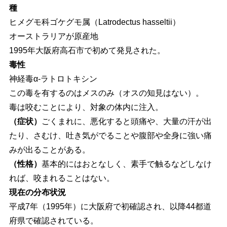
種
ヒメグモ科ゴケグモ属（Latrodectus hasseltii）
オーストラリアが原産地
1995年大阪府高石市で初めて発見された。
毒性
神経毒α-ラトロトキシン
この毒を有するのはメスのみ（オスの知見はない）。
毒は咬むことにより、対象の体内に注入。
（症状）
ごくまれに、悪化すると頭痛や、大量の汗が出
たり、さむけ、吐き気がでることや腹部や全身に強い痛
みが出ることがある。
（性格）
基本的にはおとなしく、素手で触るなどしなけ
れば、咬まれることはない。
現在の分布状況
平成7年（1995年）に大阪府で初確認され、以降44都道
府県で確認されている。