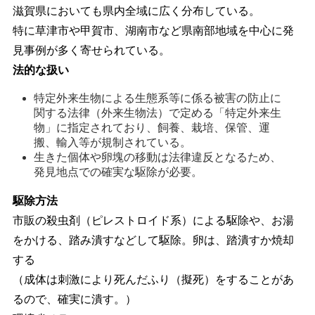
滋賀県においても県内全域に広く分布している。
特に草津市や甲賀市、湖南市など県南部地域を中心に発
見事例が多く寄せられている。
法的な扱い
特定外来生物による生態系等に係る被害の防止に
関する法律（外来生物法）で定める「特定外来生
物」に指定されており、飼養、栽培、保管、運
搬、輸入等が規制されている。
生きた個体や卵塊の移動は法律違反となるため、
発見地点での確実な駆除が必要。
駆除方法
市販の殺虫剤（ピレストロイド系）による駆除や、お湯
をかける、踏み潰すなどして駆除。卵は、踏潰すか焼却
する
（成体は刺激により死んだふり（擬死）をすることがあ
るので、確実に潰す。）