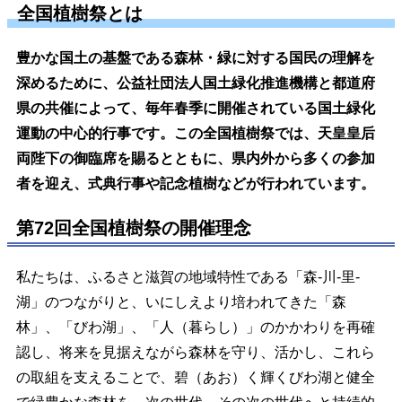
全国植樹祭とは
豊かな国土の基盤である森林・緑に対する国民の理解を
深めるために、公益社団法人国土緑化推進機構と都道府
県の共催によって、毎年春季に開催されている国土緑化
運動の中心的行事です。この全国植樹祭では、天皇皇后
両陛下の御臨席を賜るとともに、県内外から多くの参加
者を迎え、式典行事や記念植樹などが行われています。
第72回全国植樹祭の開催理念
私たちは、ふるさと滋賀の地域特性である「森-川-里-
湖」のつながりと、いにしえより培われてきた「森
林」、「びわ湖」、「人（暮らし）」のかかわりを再確
認し、将来を見据えながら森林を守り、活かし、これら
の取組を支えることで、碧（あお）く輝くびわ湖と健全