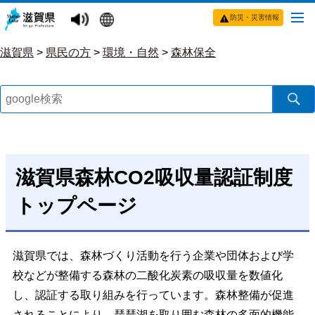
防災・災害情報
滋賀県
>
県民の方
>
環境・自然
>
森林保全
滋賀県森林CO2吸収量認証制度
トップページ
滋賀県では、森林づくり活動を行う企業や団体および学
校などが整備する森林の二酸化炭素の吸収量を数値化
し、認証する取り組みを行っています。森林整備が促進
されることにより、琵琶湖を取り囲む森林の多面的機能