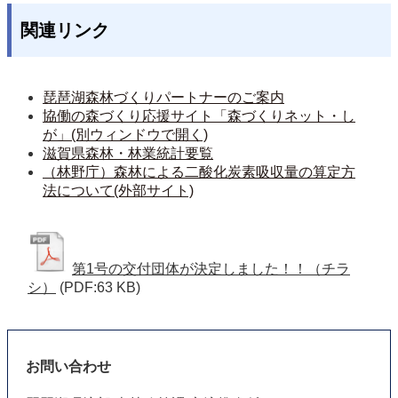
関連リンク
琵琶湖森林づくりパートナーのご案内
協働の森づくり応援サイト「森づくりネット・し
が」(別ウィンドウで開く)
滋賀県森林・林業統計要覧
（林野庁）森林による二酸化炭素吸収量の算定方
法について(外部サイト)
第1号の交付団体が決定しました！！（チラ
シ）
(PDF:63 KB)
お問い合わせ