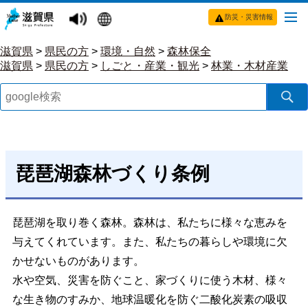
防災・災害情報
滋賀県
>
県民の方
>
環境・自然
>
森林保全
滋賀県
>
県民の方
>
しごと・産業・観光
>
林業・木材産業
琵琶湖森林づくり条例
琵琶湖を取り巻く森林。森林は、私たちに様々な恵みを
与えてくれています。また、私たちの暮らしや環境に欠
かせないものがあります。
水や空気、災害を防ぐこと、家づくりに使う木材、様々
な生き物のすみか、地球温暖化を防ぐ二酸化炭素の吸収