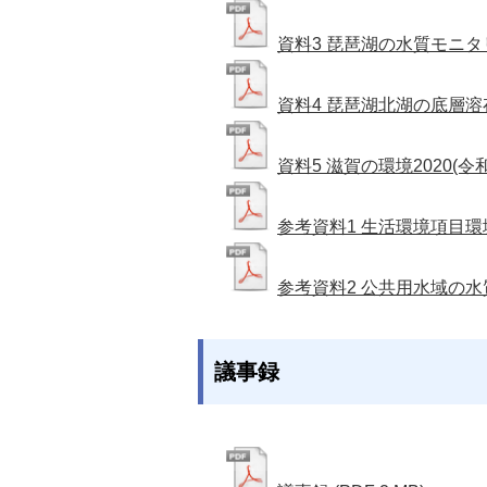
資料3 琵琶湖の水質モニ
資料4 琵琶湖北湖の底層
資料5 滋賀の環境2020(令
参考資料1 生活環境項目
参考資料2 公共用水域の水
議事録