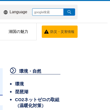
Language
湖国の魅力
防災・災害情報
環境・自然
環境
琵琶湖
日
CO2ネットゼロの取組
（温暖化対策）