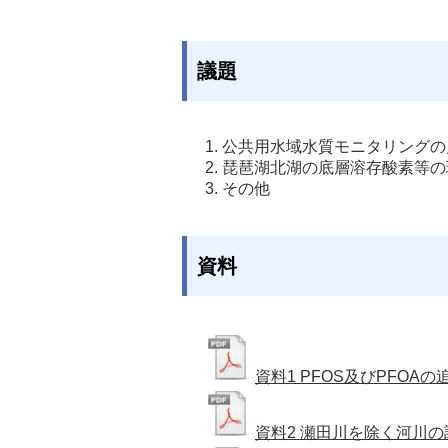
議題
公共用水域水質モニタリングの
琵琶湖北湖の底層溶存酸素等の
その他
資料
資料1 PFOS及びPFOA
資料2 瀬田川を除く河川