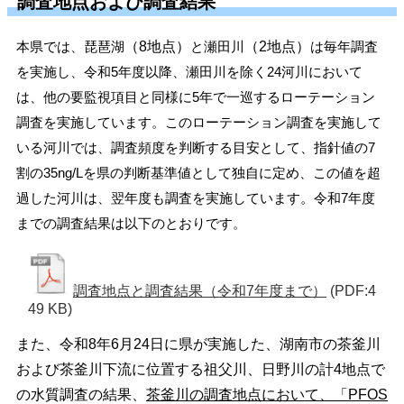
調査地点および調査結果
（8地点）
（2地点）
本県では、琵琶湖
と瀬田川
は毎年調査
を実施し、令和5年度以降、瀬田川を除く24河川において
は、他の要監視項目と同様に5年で一巡するローテーション
調査を実施しています。このローテーション調査を実施して
いる河川では、調査頻度を判断する目安として、指針値の7
割の35ng/Lを県の判断基準値として独自に定め、この値を超
過した河川は、翌年度も調査を実施しています。令和7年度
までの調査結果は以下のとおりです。
調査地点と調査結果（令和7年度まで）
(PDF:4
49 KB)
また、令和8年6月24日に県が実施した、湖南市の茶釜川
および茶釜川下流に位置する祖父川、日野川の計4地点で
の水質調査の結果、
茶釜川の調査地点において、「PFOS