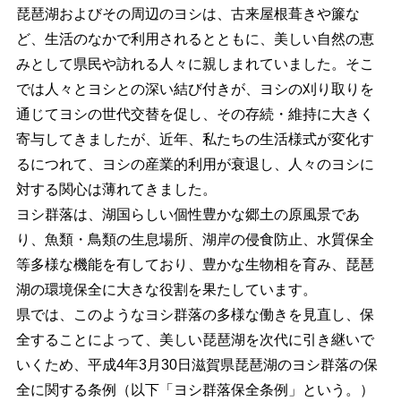
琵琶湖およびその周辺のヨシは、古来屋根葺きや簾な
ど、生活のなかで利用されるとともに、美しい自然の恵
みとして県民や訪れる人々に親しまれていました。そこ
では人々とヨシとの深い結び付きが、ヨシの刈り取りを
通じてヨシの世代交替を促し、その存続・維持に大きく
寄与してきましたが、近年、私たちの生活様式が変化す
るにつれて、ヨシの産業的利用が衰退し、人々のヨシに
対する関心は薄れてきました。
ヨシ群落は、湖国らしい個性豊かな郷土の原風景であ
り、魚類・鳥類の生息場所、湖岸の侵食防止、水質保全
等多様な機能を有しており、豊かな生物相を育み、琵琶
湖の環境保全に大きな役割を果たしています。
県では、このようなヨシ群落の多様な働きを見直し、保
全することによって、美しい琵琶湖を次代に引き継いで
いくため、平成4年3月30日滋賀県琵琶湖のヨシ群落の保
全に関する条例（以下「ヨシ群落保全条例」という。）