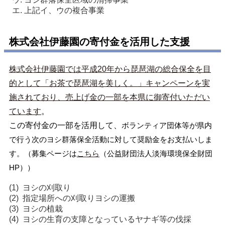
上記イ、ウの複合事業
株式会社伊藤園の寄付金を活用した支援
株式会社伊藤園では平成20年から琵琶湖の総合保全を目
的として「お茶で琵琶湖を美しく。」キャンペーンを実
施されており、売上げ金の一部を本県に御寄付いただい
ています
。
この寄付金の一部を活用して、
ボランティア団体等が県内
で行う次のヨシ群落保全活動に対して奨励金をお支払いしま
す。（募集ページは
こちら
（公益財団法人淡海環境保全財団
HP））
ヨシの刈取り
指定場所への刈取りヨシの運搬
ヨシの植栽
ヨシの生育の支障となっているヤナギ等の伐採