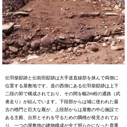
伝羽柴邸跡と伝前田邸跡は大手道直線部を挟んで両側に
位置する屋敷地です。道の西側にある伝羽柴邸跡は上下
二段の郭で構成されており、その間を幅2m程の通路（武
者走り）が結んでいます。下段部からは城に使われた最
古の櫓門と巨大な厩が、上段部からは屋敷の中心施設で
ある主殿、台所とそれを守るための隅櫓が発見されてお
り、一つの屋敷地の建物構成が全て明らかになった貴重