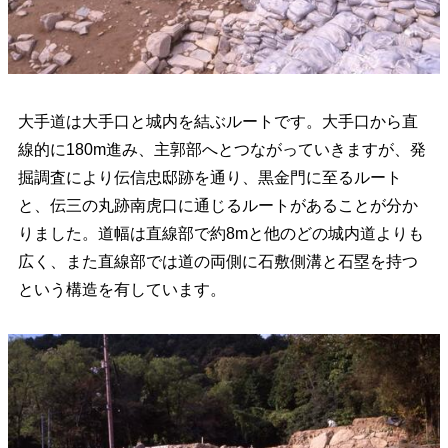
大手道は大手口と城内を結ぶルートです。大手口から直
線的に180m進み、主郭部へとつながっていきますが、発
掘調査により伝信忠邸跡を通り、黒金門に至るルート
と、伝三の丸跡南虎口に通じるルートがあることが分か
りました。道幅は直線部で約8mと他のどの城内道よりも
広く、また直線部では道の両側に石敷側溝と石塁を持つ
という構造を有しています。