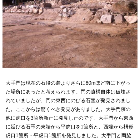
大手門は現在の石段の麓よりさらに80mほど南に下がっ
た場所にあったと考えられます。門の遺構自体は破壊さ
れていましたが、門の東西にのびる石塁が発見されまし
た。ここからは驚くべき発見がありました。大手門跡の
他に虎口を3箇所新たに発見したのです。大手門から東西
に延びる石塁の東端から平虎口を1箇所と、西端から枡形
虎口1箇所・平虎口1箇所を発見しました。大手門と両脇