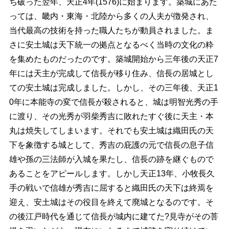
ち破った翌年、天正4年(1576)に始まります。築城にあた
っては、畿内・東海・北陸から多くの人夫が徴発され、
当代最高の技術を持った職人たちが動員されました。ま
さに安土城は天下統一の拠点となるべく当時の文化の粋
を集めたものだったのです。築城開始から三年後の天正7
年には天主が完成して信長が移り住み、信長の居城とし
ての安土城は完成しました。しかし、その三年後、天正1
0年に本能寺の変で信長が殺されると、城は明智光秀の手
に渡り、その光秀が羽柴秀吉に敗れたすぐ後に天主・本
丸は焼失してしまいます。それでも安土城は織田氏の天
下を象徴する城として、秀吉の庇護の元で信長の息子信
雄や孫の三法師が入城を果たし、信長の跡を継ぐもので
あることをアピールします。しかし天正13年、小牧長久
手の戦いで信雄が秀吉に屈すると織田氏の天下は終焉を
迎え、安土城はその役目を終えて廃城となるのです。そ
の後江戸時代を通じて信長が城内に建てた?見寺がその菩