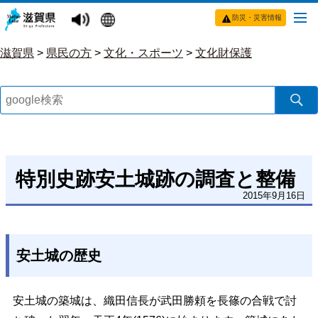
防災・災害情報
滋賀県
>
県民の方
>
文化・スポーツ
>
文化財保護
特別史跡安土城跡の調査と整備
2015年9月16日
安土城の歴史
安土城の築城は、織田信長が武田勝頼を長篠の合戦で討