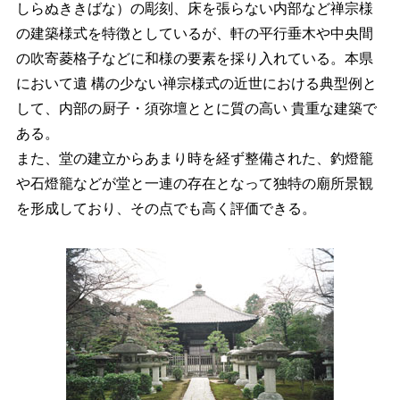
しらぬききばな）の彫刻、床を張らない内部など禅宗様
の建築様式を特徴としているが、軒の平行垂木や中央間
の吹寄菱格子などに和様の要素を採り入れている。本県
において遺 構の少ない禅宗様式の近世における典型例と
して、内部の厨子・須弥壇ととに質の高い 貴重な建築で
ある。
また、堂の建立からあまり時を経ず整備された、釣燈籠
や石燈籠などが堂と一連の存在となって独特の廟所景観
を形成しており、その点でも高く評価できる。