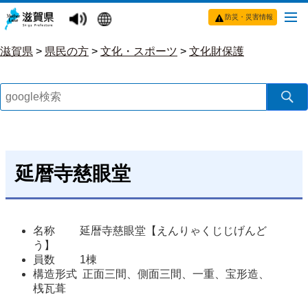
防災・災害情報
滋賀県
>
県民の方
>
文化・スポーツ
>
文化財保護
延暦寺慈眼堂
名称         延暦寺慈眼堂【えんりゃくじじげんど
う】 
員数         1棟 
構造形式  正面三間、側面三間、一重、宝形造、
桟瓦葺 