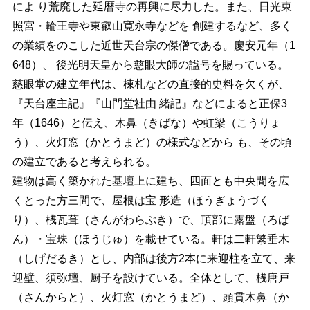
によ り荒廃した延暦寺の再興に尽力した。また、日光東
照宮・輪王寺や東叡山寛永寺などを 創建するなど、多く
の業績をのこした近世天台宗の傑僧である。慶安元年（1
648）、 後光明天皇から慈眼大師の諡号を賜っている。
慈眼堂の建立年代は、棟札などの直接的史料を欠くが、
『天台座主記』『山門堂社由 緒記』などによると正保3
年（1646）と伝え、木鼻（きばな）や虹梁（こうりょ
う）、火灯窓（かとうまど）の様式などから も、その頃
の建立であると考えられる。
建物は高く築かれた基壇上に建ち、四面とも中央間を広
くとった方三間で、屋根は宝 形造（ほうぎょうづく
り）、桟瓦葺（さんがわらぶき）で、頂部に露盤（ろば
ん）・宝珠（ほうじゅ）を載せている。軒は二軒繁垂木
（しげだるき）とし、内部は後方2本に来迎柱を立て、来
迎壁、須弥壇、厨子を設けている。全体として、桟唐戸
（さんからと）、火灯窓（かとうまど）、頭貫木鼻（か