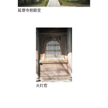
延暦寺慈眼堂
火灯窓