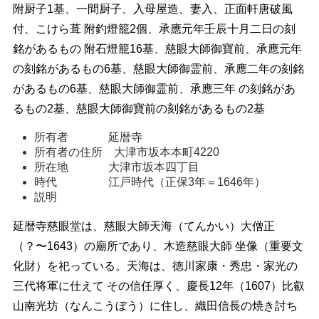
附厨子1基、一間厨子、入母屋造、妻入、正面軒唐破風
付、こけら葺 附釣燈籠2個、承應元年壬辰十月二日の刻
銘があるもの 附石燈籠16基、慈眼大師御寶前、承應元年
の刻銘があるもの6基、慈眼大師御霊前、承應二年の刻銘
があるもの6基、慈眼大師御霊前、承應三年 の刻銘があ
るもの2基、慈眼大師御寶前の刻銘があるもの2基
所有者              延暦寺 
所有者の住所    大津市坂本本町4220 
所在地              大津市坂本四丁目
時代                  江戸時代（正保3年＝1646年） 
説明 
延暦寺慈眼堂は、慈眼大師天海（てんかい）大僧正
（？〜1643）の廟所であり、木造慈眼大師 坐像（重要文
化財）を祀っている。天海は、徳川家康・秀忠・家光の
三代将軍に仕えて その信任厚く、慶長12年（1607）比叡
山南光坊（なんこうぼう）に住し、織田信長の焼き討ち