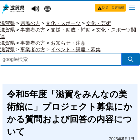
防災・災害情報
滋賀県
>
県民の方
>
文化・スポーツ
>
文化・芸術
滋賀県
>
事業者の方
>
支援・助成・補助
>
文化・スポーツ関
連
滋賀県
>
事業者の方
>
お知らせ・注意
滋賀県
>
事業者の方
>
イベント・講座・募集
令和5年度「滋賀をみんなの美
術館に」プロジェクト募集にか
かる質問および回答の内容につ
いて
2023年6月1日