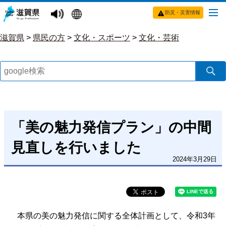
防災・災害情報
滋賀県
>
県民の方
>
文化・スポーツ
>
文化・芸術
「美の魅力発信プラン」の中間
見直しを行いました
2024年3月29日
本県の美の魅力発信に関する全体計画として、令和3年