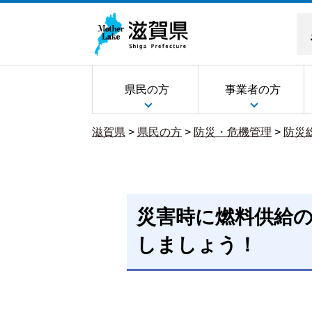
県民の方
事業者の方
滋賀県
>
県民の方
>
防災・危機管理
>
防災
災害時に燃料供給の
しましょう！