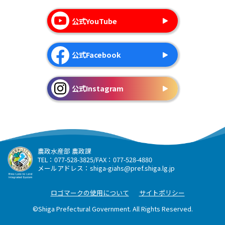
公式YouTube
公式Facebook
公式Instagram
農政水産部 農政課
TEL：077-528-3825/FAX：077-528-4880
メールアドレス：
shiga-giahs@pref.shiga.lg.jp
ロゴマークの使用について
サイトポリシー
©Shiga Prefectural Government. All Rights Reserved.