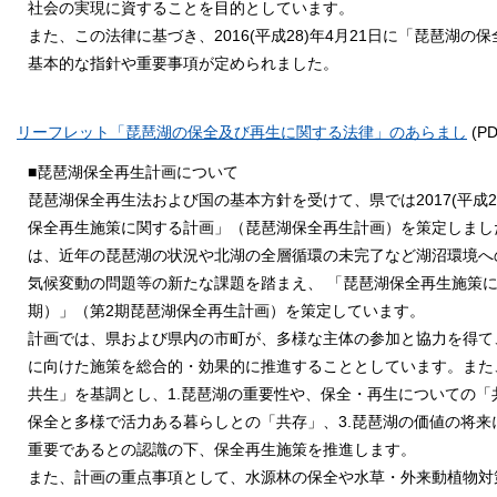
社会の実現に資することを目的としています。
また、この法律に基づき、2016(平成28)年4月21日に「琵琶
基本的な指針や重要事項が定められました。
リーフレット「琵琶湖の保全及び再生に関する法律」のあらまし
(PD
■琵琶湖保全再生計画について
琵琶湖保全再生法および国の基本方針を受けて、県では2017(平成2
保全再生施策に関する計画」（琵琶湖保全再生計画）を策定しまし
は、近年の琵琶湖の状況や北湖の全層循環の未完了など湖沼環境へ
気候変動の問題等の新たな課題を踏まえ、 「琵琶湖保全再生施策に
期）」（第2期琵琶湖保全再生計画）を策定しています。
計画では、県および県内の市町が、多様な主体の参加と協力を得て
に向けた施策を総合的・効果的に推進することとしています。また
共生」を基調とし、1.琵琶湖の重要性や、保全・再生についての「
保全と多様で活力ある暮らしとの「共存」、3.琵琶湖の価値の将来
重要であるとの認識の下、保全再生施策を推進します。
また、計画の重点事項として、水源林の保全や水草・外来動植物対