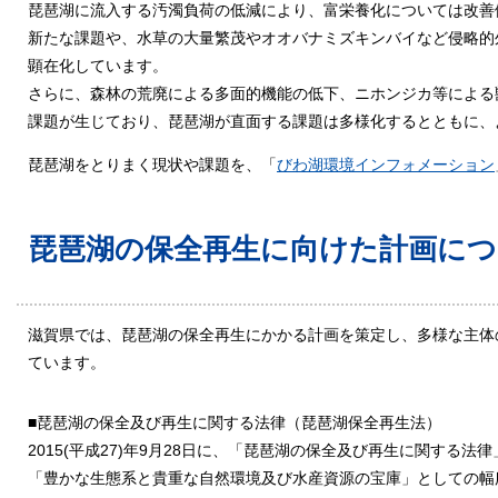
琵琶湖に流入する汚濁負荷の低減により、富栄養化については改善
新たな課題や、水草の大量繁茂やオオバナミズキンバイなど侵略的
顕在化しています。
さらに、森林の荒廃による多面的機能の低下、ニホンジカ等による
課題が生じており、琵琶湖が直面する課題は多様化するとともに、
琵琶湖をとりまく現状や課題を、「
びわ湖環境インフォメーション
琵琶湖の保全再生に向けた計画に
滋賀県では、琵琶湖の保全再生にかかる計画を策定し、多様な主体
ています。
■琵琶湖の保全及び再生に関する法律（琵琶湖保全再生法）
2015(平成27)年9月28日に、「琵琶湖の保全及び再生に関す
「豊かな生態系と貴重な自然環境及び水産資源の宝庫」としての幅