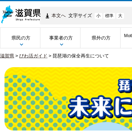
本文へ
文字サイズ
小
標準
大
Mot
県民の方
事業者の方
県外の方
滋賀県
>
びわ活ガイド
>
琵琶湖の保全再生について
琵
琶
湖
の
保