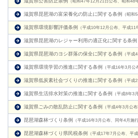
滋賀県公害防止条例
（昭和47年12月21日公布、昭和48
滋賀県琵琶湖の富栄養化の防止に関する条例
（昭和5
滋賀県環境影響評価条例
（平成10年12月公布、平成11
滋賀県琵琶湖のレジャー利用の適正化に関する条例
滋賀県琵琶湖のヨシ群落の保全に関する条例
（平成
滋賀県環境学習の推進に関する条例
（平成16年3月公
滋賀県低炭素社会づくりの推進に関する条例
（平成2
滋賀県生活排水対策の推進に関する条例
（平成8年3
滋賀県ごみの散乱防止に関する条例
（平成4年3月公
琵琶湖森林づくり条例
（平成16年3月公布、同年4月施
琵琶湖森林づくり県民税条例
（平成17年7月公布、平成