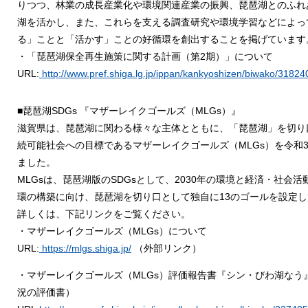
りつつ、林業の成長産業化や環境関連産業の振興、琵琶湖とのふれ
湖を活かし、また、これらを支える調査研究や環境学習などによっ
る」ことと「活かす」ことの好循環を創出することを掲げています
・「琵琶湖保全再生施策に関する計画（第2期）」について
URL:
http://www.pref.shiga.lg.jp/ippan/kankyoshizen/biwako/31824
■琵琶湖SDGs 『マザーレイクゴールズ（MLGs）』
滋賀県は、琵琶湖に関わる様々な主体とともに、「琵琶湖」を切り口
続可能社会への目標であるマザーレイクゴールズ（MLGs）を令和3
ました。
MLGsは、琵琶湖版のSDGsとして、2030年の環境と経済・社会
環の構築に向け、琵琶湖を切り口として独自に13のゴールを設定
詳しくは、下記リンクをご覧ください。
・マザーレイクゴールズ（MLGs）について
URL:
https://mlgs.shiga.jp/
（外部リンク）
・マザーレイクゴールズ（MLGs）評価報告書『シン・びわ湖なう』
況の評価書）