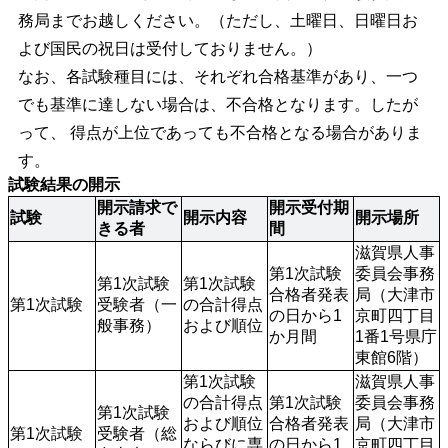
務局までお越しください。（ただし、土曜日、日曜日お
よび国民の祝日は受付しておりません。）
なお、各試験種目には、それぞれ合格基準があり、一つ
でも基準に達しない場合は、不合格となります。したが
って、 得点が上位であっても不合格となる場合がありま
す。
試験結果の開示
開示請求で
開示受付期
試験
開示内容
開示場所
きる者
間
滋賀県人事
第1次試験
委員会事務
第1次試験
第1次試験
合格者発表
局（大津市
第1次試験
受験者（一
の合計得点
の日から1
京町四丁目
般事務）
および順位
か月間
1番1号県庁
東館6階）
第1次試験
滋賀県人事
の合計得点
第1次試験
委員会事務
第1次試験
および順位
合格者発表
局（大津市
第1次試験
受験者（総
ならびに専
の日から1
京町四丁目