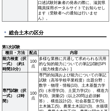
口述試験対象者の発表の際に、滋賀県
職員採用ポータルサイトでお知らせし
ます（受験者への通知は行いませ
ん）。
総合土木の区分
第1次試験
種目・方法
配点
内容
能力検査（択
多様な業務に共通して求められる汎用
100
一式）（約1
的な知的能力についての筆記試験[SPI
点
時間10分）
（能力検査のみ）]
専門的知識および能力についての筆記
試験（高等学校卒業程度）出題分野：
数学・物理・情報(10)、土木基盤力学
専門試験（択
(5)（水理学(3)、土質力学(2)）、構造力
100
一式）（2時
学(3)、測量(2)（以上20問は必須解
点
間）
答）、構造設計(2)、社会基盤工学(5)、
土木施工(5)、農業土木設計(3)、水循環