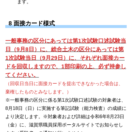
ます。
8 面接カード様式
一般事務の区分にあっては第1次試験口述試験当
日（9月8日）に、総合土木の区分にあっては第
1次試験当日（9月29日）に、それぞれ面接カー
ドを回収しますので、1部印刷の上、必ず持参し
てください。
（回収日当日に面接カードを提出できなかった場合は、
棄権したものとみなします。）
※一般事務の区分に係る第1次試験
口述試験の対象者は、
8月18日（日）に実施する筆記試験（能力検査）の成績に
より決定します
。※対象者および詳細は令和6年8月23日
（金）に、滋賀県職員採用ポータルサイトでお知らせし