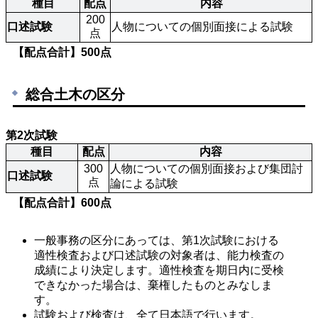
種目
配点
内容
200
口述試験
人物についての個別面接による試験
点
【配点合計】500点
総合土木の区分
第2次試験
種目
配点
内容
300
人物についての個別面接および集団討
口述試験
点
論による試験
【配点合計】600点
一般事務の区分にあっては、第1次試験における
適性検査および口述試験の対象者は、能力検査の
成績により決定します。適性検査を期日内に受検
できなかった場合は、棄権したものとみなしま
す。
試験および検査は、全て日本語で行います。