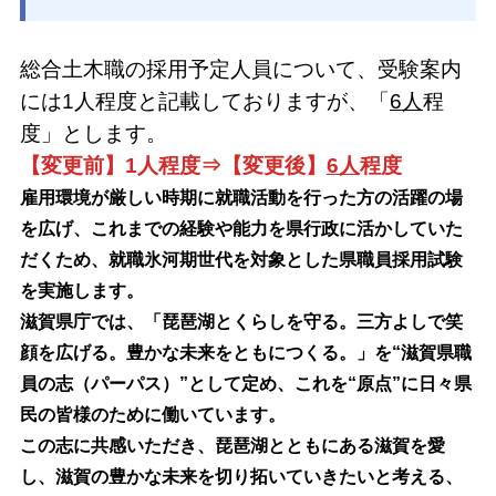
総合土木職の採用予定人員について、受験案内
には1人程度と記載しておりますが、「
6人
程
度」とします。
【変更前】1人程度⇒【変更後】
6人
程度
雇用環境が厳しい時期に就
職活動を行った方の活躍の場
を広げ、これまでの経験や能力を県行政に活かしていた
だくため、
就職氷河期世代を対象とした県職員採用試験
を実施します。
滋賀県庁では、「琵琶湖とくらしを守る。三方よしで笑
顔を広げる。豊かな未来をともにつくる。」を“滋賀県職
員の志（パーパス）”として定め、これを“原点”に日々県
民の皆様のために働いています。
この志に共感いただき、琵琶湖とともにある滋賀を愛
し、滋賀の豊かな未来を切り拓いていきたいと考える、