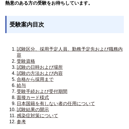
熱意のある方の受験をお待ちしています。
受験案内目次
試験区分、採用予定人員、勤務予定先および職務内
容
受験資格
試験の日時および場所
試験の方法および内容
合格から採用まで
給与
受験手続および受付期間
面接カード様式
日本国籍を有しない者の任用について
試験結果の開示
感染症対策について
参考