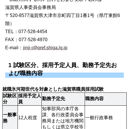
滋賀県人事委員会事務局
〒520-8577滋賀県大津市京町四丁目1番1号（県庁東館6
階）
TEL：077-528-4454
FAX：077-528-4970
E-mail：
jinji-i@pref.shiga.lg.jp
1 試験区分、採用予定人員、勤務予定先お
よび職務内容
就職氷河期世代を対象とした滋賀県職員採用試験
試験区
採用予定人
勤務予定先
職務内容
分
員
知事部局の本庁各
一般事
課、各行政委員会事
12人程度
一般行政事務
務
務局または地方機関
もしくは県立学校等