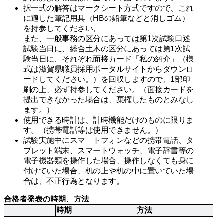
択一式の解答はマークシート方式ですので、これ
に適した筆記用具（HBの鉛筆などと消しゴム）
を持参してください。

また、一般事務の区分にあっては第1次試験口述
試験当日に、総合土木の区分にあっては第1次試
験当日に、それぞれ面接カード「私の紹介」（様
式は滋賀県職員採用ポータルサイトからダウンロ
ードしてください。）を回収しますので、1部印
刷の上、必ず持参してください。（面接カードを
提出できなかった場合は、棄権したものとみなし
ます。）
使用できる時計は、計時機能だけのものに限りま
す。（携帯電話等は使用できません。）
試験実施中にスマートフォンなどの携帯電話、タ
ブレット端末、スマートウォッチ、電子辞書等の
電子機器類を操作した場合、操作しなくても身に
付けていた場合、机の上や机の中に置いていた場
合は、不正行為となります。
合格者発表の時期、方法
時期
方法