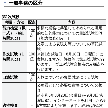
一般事務の区分
第1次試験
種目・方法
配点
内容
能力検査（択
多様な業務に共通して求められる汎用
100
一式）（約1
的な知的能力についての筆記試験[SPI
点
時間10分）
（能力検査のみ）]
文章による表現力等についての筆記試
験

作文試験（1
100
※第1次試験日（8月18日（日曜日）に
点
時間30分）
実施しますが、評価等は第2次試験で行
います。（第1次試験合格者のみ採点を
行います。）
100
口述試験
人物についての集団討論による試験
点
公務員として必要な適性についての検
査

※令和6年8月23日(金曜日)～9月3日(火
曜日)に、インターネットを利用したWe
適性検査
－
b方式により実施します。詳細は第1次