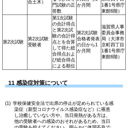
合土木）
門試験の正
か月間
1番1号県庁
答数
東館6階）
第1次試験
の合計得点
滋賀県人事
と第2次試
第2次試験
委員会事務
験の合計得
第2次試験
合格者発表
局（大津市
第2次試験
点とを合算
受験者
の日から1
京町四丁目
して得た総
か月間
1番1号県庁
合得点およ
東館6階）
び総合得点
による順位
11 感染症対策について
学校保健安全法で出席の停止が定められている感
染症（新型コロナウイルス感染症など）に罹患
し治癒していない方や、当日発熱がある方は、
他の受験者への感染のおそれがあるため、当日
の受験を控えてください。明らかに体調不良で