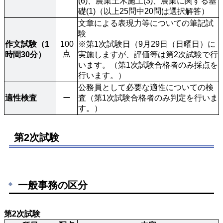
(6)、農業土木施工(3)、農業に関する基
礎(1)（以上25問中20問は選択解答）
文章による表現力等についての筆記試
験

作文試験（1
100
※第1次試験日（9月29日（日曜日）に
点
時間30分）
実施しますが、評価等は第2次試験で行
います。（第1次試験合格者のみ採点を
行います。）
公務員として必要な適性についての検
適性検査
ー
査（第1次試験合格者のみ判定を行いま
す。）
第2次試験
一般事務の区分
第2次試験