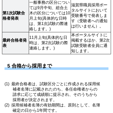
一般事務の区分につい
滋賀県職員採用ポー
ては9月中旬、総合土
タルサイトにおいて
第1次試験合
木の区分については10
受験番号で発表しま
格者発表
月上旬(具体的な日時
す（受験者への通知
は、第1次試験の際連
は行いません）。
絡します。)
本ポータルサイトに
11月上旬(具体的な日
最終合格者発
掲載するほか、第2次
時は、第2次試験の際
表
試験受験者全員に通
連絡します。)
知します。
5 合格から採用まで
最終合格者は、試験区分ごとに作成される採用候
補者名簿に記載されたのち、各任命権者からの
請求に応じて成績順に提示され、そのうちから
採用者が決定されます。
採用候補者名簿の有効期間は、原則として、名簿
確定の日から1年間です。