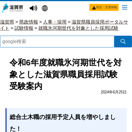
防災・災害情報
滋賀県
>
県政情報
>
人事・採用
>
滋賀県職員採用ポータルサ
イト
>
試験情報
>
就職氷河期世代を対象とした採用試験
令和6年度就職氷河期世代を対
象とした滋賀県職員採用試験
受験案内
2024年6月25日
総合土木職の採用予定人員を増やしまし
た！