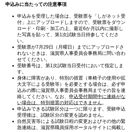
申込みに当たっての注意事項
申込みを受理した場合は、受験票を「しがネット受
付」上にアップロードしますので、受験票をダウン
ロード・印刷・加工の上、最近6か月以内に撮影し
た写真を貼って、第1次試験当日持参してくださ
い。
受験票が7月29日（月曜日）までにアップロードさ
れないときは、滋賀県人事委員会事務局に問い合わ
せてください。
受験番号は、第1次試験当日受付において指定しま
す。
身体に障害があり、特別の措置（車椅子の使用や拡
大文字による受験等）を必要とする場合は、必ず申
込みの際に滋賀県人事委員会事務局までその旨を連
絡してください。なお、
申込受付期間中に連絡がな
い場合は、特別措置の対応はできません
。
申込みできる試験区分は一つに限ります。受験申込
受理後は、試験区分の変更を認めません。
自然災害等による試験日程の変更およびその他の緊
急連絡は、滋賀県職員採用ポータルサイトに掲載し