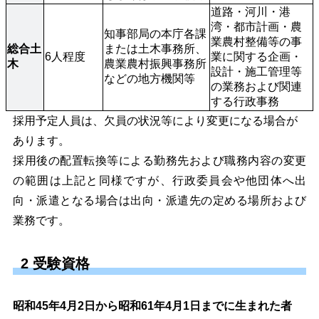
道路・河川・港
湾・都市計画・農
知事部局の本庁各課
業農村整備等の事
総合土
または土木事務所、
6人程度
業に関する企画・
木
農業農村振興事務所
設計・施工管理等
などの地方機関等
の業務および関連
する行政事務
採用予定人員は、欠員の状況等により変更になる場合が
あります。
採用後の配置転換等による勤務先および職務内容の変更
の範囲は上記と同様ですが、行政委員会や他団体へ出
向・派遣となる場合は出向・派遣先の定める場所および
業務です。
2 受験資格
昭和45年4月2日から昭和61年4月1日までに生まれた者