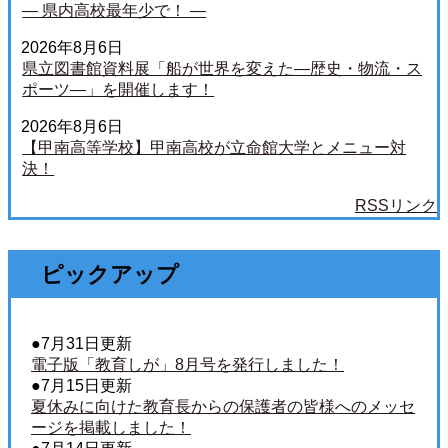
― 県内高校最年少で！ ―
ッ
2026年8月6日
県立図書館資料展「船が世界を変えた―歴史・物流・ス
プ
ポーツ―」を開催します！
ペ
2026年8月6日
【甲南高等学校】甲南高校が立命館大学とメニュー対
ー
決！
ジ
RSSリンク
ピックアップ
●7月31日更新
電子版「教育しが」8月号を発行しました！
●7月15日更新
夏休みに向けた教育長からの保護者の皆様へのメッセ