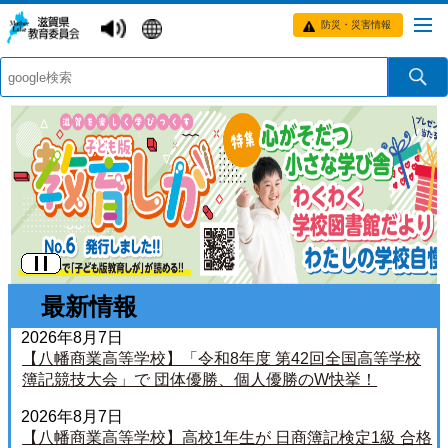
防災・災害情報
滋
賀
本
県
文
教
開
育
始
最新情報
委
位
2026年8月7日
員
【八幡商業高等学校】「令和8年度 第42回全国高等学校
置
簿記競技大会」で 団体優勝、個人優勝のW快挙！
会
2026年8月7日
ト
【八幡商業高等学校】高校1年生が 日商簿記検定1級 合格