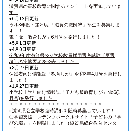
●7月14日更新
滋賀県の高校教育に関するアンケートを実施していま
す！
●6月12日更新
令和8年度：第20期『滋賀の教師塾』塾生を募集しま
す！！
電子版「教育しが」6月号を発行しました！
●5月1日更新
●4月8日更新
令和9年度滋賀県公立学校教員採用選考試験〔夏選
考〕の実施要項を公表しました！
●3月27日更新
保護者向け情報誌「教育しが」令和8年4月号を発行し
ました！
●1月27日更新
小学校上学年向け情報誌「子ども版教育しが」No6(1
月号)を発行しました！
＊＊＊＊＊＊＊＊＊＊＊＊＊＊＊＊＊＊＊＊
○滋賀県公立学校臨時講師を随時募集しています！
〇学習支援コンテンツポータルサイト「子どもの『学
びの場』」を開設しました（滋賀県総合教育センタ
ー）