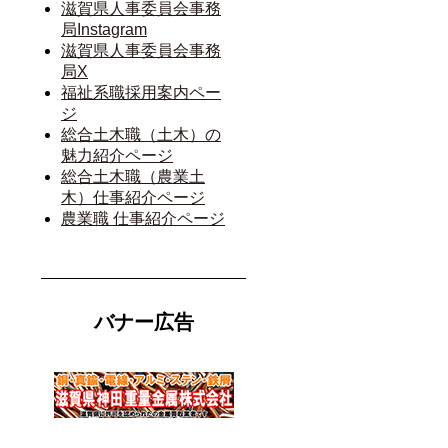
滋賀県人事委員会事務
局Instagram
滋賀県人事委員会事務
局X
福祉系職採用案内ペー
ジ
総合土木職（土木）の
魅力紹介ページ
総合土木職（農業土
木）仕事紹介ページ
農業職 仕事紹介ページ
バナー広告