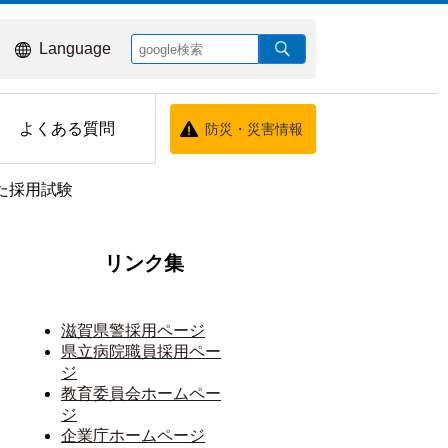
Language
よくある質問
防災・災害情報
た採用試験
リンク集
滋賀県警採用ページ
県立病院職員採用ペー
ジ
教育委員会ホームペー
ジ
企業庁ホームページ