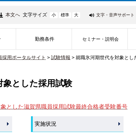
本文へ
文字サイズ
文字・音声サポート
小
標準
大
介
勤務条件
セミナー・説明会
員採用ポータルサイト
>
試験情報
>
就職氷河期世代を対象とし
対象とした採用試験
対象とした滋賀県職員採用試験最終合格者受験番号
実施状況