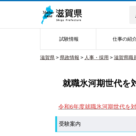
試験情報
仕事の紹
滋賀県
>
県政情報
>
人事・採用
>
滋賀県職
就職氷河期世代を
令和6年度就職氷河期世代を
受験案内