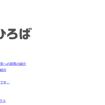
見への回答の紹介
紹介
です」
ラス