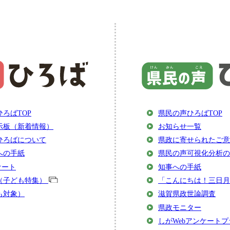
ろばTOP
県民の声ひろばTOP
示板（新着情報）
お知らせ一覧
ひろばについて
県政に寄せられたご意
への手紙
県民の声可視化分析の
ケート
知事への手紙
（子ども特集）
「こんにちは！三日月
も対象）
滋賀県政世論調査
県政モニター
しがWebアンケートプ