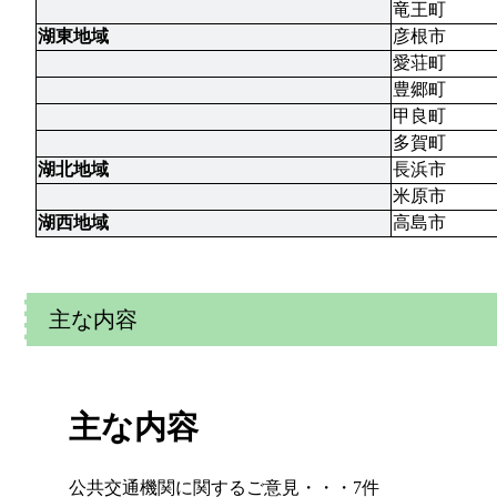
竜王町
湖東地域
彦根市
愛荘町
豊郷町
甲良町
多賀町
湖北地域
長浜市
米原市
湖西地域
高島市
主な内容
主な内容
公共交通機関に関するご意見・・・7件