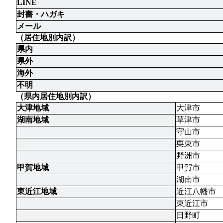
LINE
封書・ハガキ
メール
（居住地別内訳）
県内
県外
海外
不明
（県内居住地別内訳）
大津地域
大津市
湖南地域
草津市
守山市
栗東市
野洲市
甲賀地域
甲賀市
湖南市
東近江地域
近江八幡市
東近江市
日野町